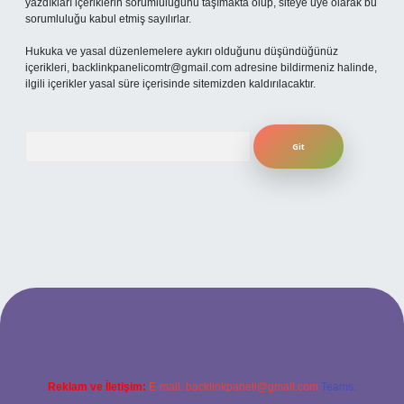
yazdıkları içeriklerin sorumluluğunu taşımakta olup, siteye üye olarak bu
sorumluluğu kabul etmiş sayılırlar.
Hukuka ve yasal düzenlemelere aykırı olduğunu düşündüğünüz
içerikleri,
backlinkpanelicomtr@gmail.com
adresine bildirmeniz halinde,
ilgili içerikler yasal süre içerisinde sitemizden kaldırılacaktır.
Arama
ilbet yeni giriş adresi
Reklam ve İletişim:
E-mail:
backlinkpaneli@gmail.com
Teams: