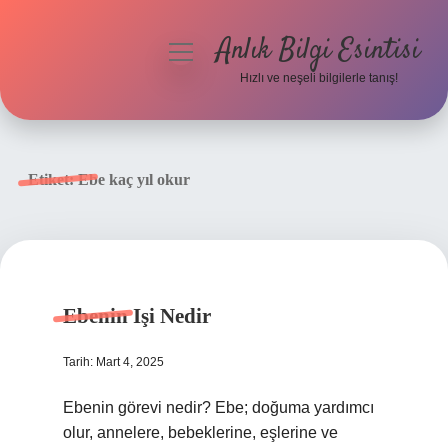
Anlık Bilgi Esintisi
menüyü
aç
Hızlı ve neşeli bilgilerle tanış!
Anasayfa
Gizlilik Politikası
Etiket:
Ebe kaç yıl okur
Yasal Uyarı
Hakkımızda
Ebenin Işi Nedir
Tarih: Mart 4, 2025
Ebenin görevi nedir? Ebe; doğuma yardımcı
olur, annelere, bebeklerine, eşlerine ve