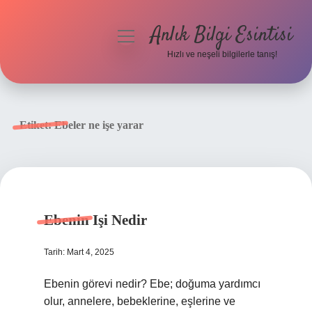
Anlık Bilgi Esintisi
menüyü
aç
Hızlı ve neşeli bilgilerle tanış!
Anasayfa
Gizlilik Politikası
Etiket:
Ebeler ne işe yarar
Yasal Uyarı
Hakkımızda
Ebenin Işi Nedir
Tarih: Mart 4, 2025
Ebenin görevi nedir? Ebe; doğuma yardımcı
olur, annelere, bebeklerine, eşlerine ve