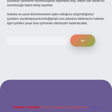
yazdıkları içeriklerin sorumluluğunu taşımakta olup, siteye üye olarak bu
sorumluluğu kabul etmiş sayılırlar.
Hukuka ve yasal düzenlemelere aykırı olduğunu düşündüğünüz
içerikleri,
backlinkpanelicomtr@gmail.com
adresine bildirmeniz halinde,
ilgili içerikler yasal süre içerisinde sitemizden kaldırılacaktır.
Arama
i
Reklam ve İletişim:
E-mail:
backlinkpaneli@gmail.com
Teams: