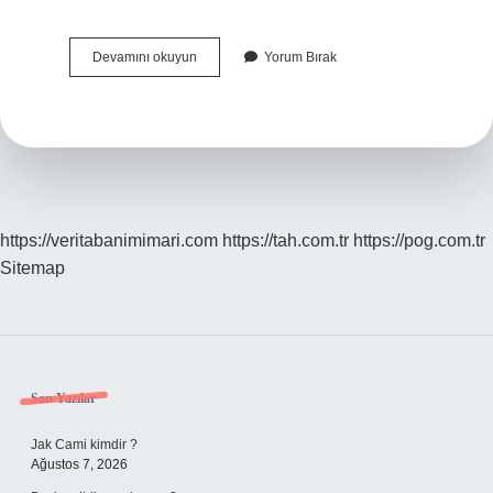
En
Devamını okuyun
Yorum Bırak
Büyük
Türk
Bayrağı
Kaç
Metrekare
https://veritabanimimari.com
https://tah.com.tr
https://pog.com.tr
Sitemap
Sidebar
Son Yazılar
Jak Cami kimdir ?
Ağustos 7, 2026