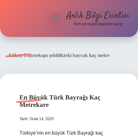
Anlık Bilgi Esintisi
menüyü
aç
Hızlı ve neşeli bilgilerle tanış!
Anasayfa
Gizlilik Politikası
Etiket:
Edirnekapı şehitlikteki bayrak kaç metre
Yasal Uyarı
Hakkımızda
En Büyük Türk Bayrağı Kaç
Metrekare
Tarih: Ocak 14, 2025
Türkiye’nin en büyük Türk Bayrağı kaç