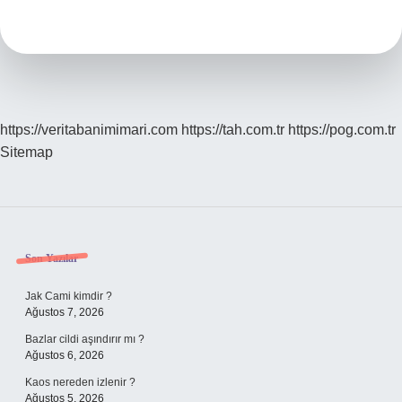
Hayvan
Hangisi
https://veritabanimimari.com
https://tah.com.tr
https://pog.com.tr
Sitemap
Sidebar
Son Yazılar
Jak Cami kimdir ?
Ağustos 7, 2026
Bazlar cildi aşındırır mı ?
Ağustos 6, 2026
Kaos nereden izlenir ?
Ağustos 5, 2026