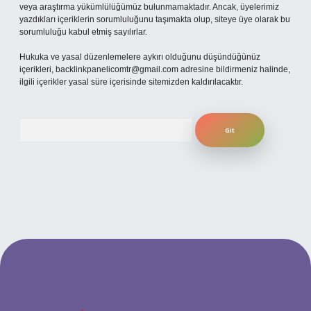
veya araştırma yükümlülüğümüz bulunmamaktadır. Ancak, üyelerimiz
yazdıkları içeriklerin sorumluluğunu taşımakta olup, siteye üye olarak bu
sorumluluğu kabul etmiş sayılırlar.
Hukuka ve yasal düzenlemelere aykırı olduğunu düşündüğünüz
içerikleri,
backlinkpanelicomtr@gmail.com
adresine bildirmeniz halinde,
ilgili içerikler yasal süre içerisinde sitemizden kaldırılacaktır.
Arama
lbet yeni giriş adresi