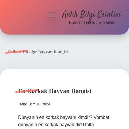
Anlık Bilgi Esintisi
menüyü
aç
Hızlı ve neşeli bilgilerle tanış!
Anasayfa
Gizlilik Politikası
Etiket:
En ağır hayvan hangisi
Yasal Uyarı
Hakkımızda
En Korkak Hayvan Hangisi
Tarih: Ekim 16, 2024
Dünyanın en korkak hayvanı kimdir? Vombat
dünyanın en korkak hayvanıdır! Hatta