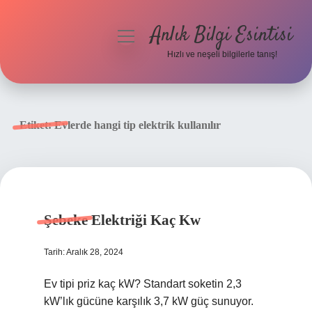
Anlık Bilgi Esintisi
menüyü
aç
Hızlı ve neşeli bilgilerle tanış!
Anasayfa
Gizlilik Politikası
Etiket:
Evlerde hangi tip elektrik kullanılır
Yasal Uyarı
Hakkımızda
Şebeke Elektriği Kaç Kw
Tarih: Aralık 28, 2024
Ev tipi priz kaç kW? Standart soketin 2,3
kW’lık gücüne karşılık 3,7 kW güç sunuyor.