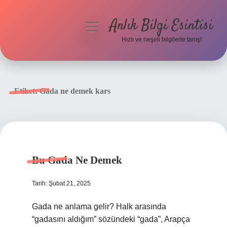
Anlık Bilgi Esintisi
menüyü
aç
Hızlı ve neşeli bilgilerle tanış!
Anasayfa
Gizlilik Politikası
Etiket:
Gada ne demek kars
Yasal Uyarı
Hakkımızda
Bu Gada Ne Demek
Tarih: Şubat 21, 2025
Gada ne anlama gelir? Halk arasında
“gadasını aldığım” sözündeki “gada”, Arapça