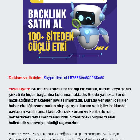
Reklam ve İletişim:
Skype: live:.cid.575569c608265c69
Yasal Uyarı:
Bu internet sitesi, herhangi bir marka, kurum veya şahıs
şirketi ile hiçbir bağlantısı bulunmamaktadır. Sitede yalnızca kendi
hazırladığımız makaleler paylaşılmaktadır. Burada yer alan içerikler
haber niteliği taşımamakta olup, gerçek kurum ve kişiler hakkında
paylaşım yapılmamaktadır. Gerçek kurum ve kişiler ile isim
benzerlikleri tamamen tesadüfidir. Sitemizdeki bilgiler taslak
halindedir ve tavsiye niteliği taşımazlar.
Sitemiz, 5651 Sayılı Kanun gereğince Bilgi Teknolojileri ve İletişim
Kurumu (BTK) tarafından onaylanmış bir Yer Sağlayıcı olarak hizmet