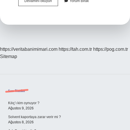
Bu
Devamını okuyun
Yorum Bırak
Gada
Ne
Demek
https://veritabanimimari.com
https://tah.com.tr
https://pog.com.tr
Sitemap
Sidebar
Son Yazılar
Kılıç’ı kim oynuyor ?
Ağustos 9, 2026
Solvent kaportaya zarar verir mi ?
Ağustos 8, 2026