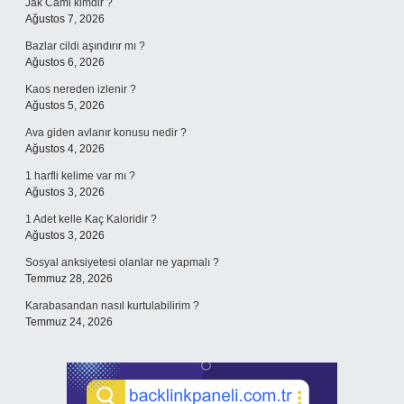
Jak Cami kimdir ?
Ağustos 7, 2026
Bazlar cildi aşındırır mı ?
Ağustos 6, 2026
Kaos nereden izlenir ?
Ağustos 5, 2026
Ava giden avlanır konusu nedir ?
Ağustos 4, 2026
1 harfli kelime var mı ?
Ağustos 3, 2026
1 Adet kelle Kaç Kaloridir ?
Ağustos 3, 2026
Sosyal anksiyetesi olanlar ne yapmalı ?
Temmuz 28, 2026
Karabasandan nasıl kurtulabilirim ?
Temmuz 24, 2026