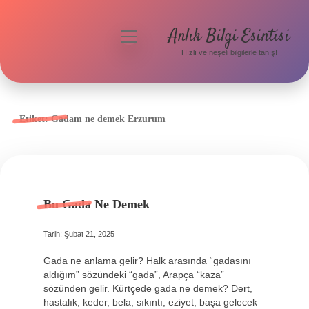
Anlık Bilgi Esintisi
menüyü
aç
Hızlı ve neşeli bilgilerle tanış!
Anasayfa
Gizlilik Politikası
Etiket:
Gadam ne demek Erzurum
Yasal Uyarı
Hakkımızda
Bu Gada Ne Demek
Tarih: Şubat 21, 2025
Gada ne anlama gelir? Halk arasında “gadasını
aldığım” sözündeki “gada”, Arapça “kaza”
sözünden gelir. Kürtçede gada ne demek? Dert,
hastalık, keder, bela, sıkıntı, eziyet, başa gelecek