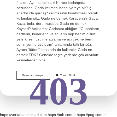
felaket. Aynı karşılıktaki Kürtçe ḳeda/qeda
sözünden. Gada kelimesi hangi yöreye ait? iç
anadoluda gardaş* kelimesinin kısaltılması olarak
kullanılan söz. Gada ne demek Karadeniz? Gada:
Kaza, bela, dert, musibet. Gada ne demek
Kayseri? Açıklama: Gadasını aldığım: “Günahların,
dertlerin, kederlerin ve acıların hep benim olsun;
yeterki sen üzülme ağlama ve acı çekme ben
senin yerine üzüleyim” anlamında tatlı bir söz.
Ayrıca “lütfen” imasında da kullanılır. Gada ne
demek TDK? Genelde taşra yerlerde çok duyulan
kelimelerden birisi…
403
Bu
Devamını okuyun
Yorum Bırak
Gada
Ne
Demek
https://veritabanimimari.com
https://tah.com.tr
https://pog.com.tr