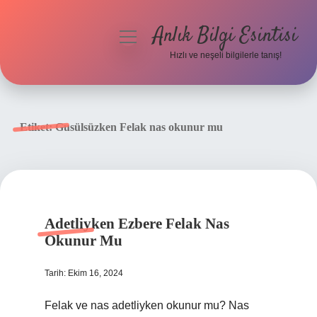
Anlık Bilgi Esintisi
menüyü
aç
Hızlı ve neşeli bilgilerle tanış!
Anasayfa
Gizlilik Politikası
Etiket:
Gusülsüzken Felak nas okunur mu
Yasal Uyarı
Hakkımızda
Adetliyken Ezbere Felak Nas
Okunur Mu
Tarih: Ekim 16, 2024
Felak ve nas adetliyken okunur mu? Nas