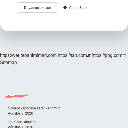
Adetliyken
Devamını okuyun
Yorum Bırak
Ezbere
Felak
Nas
Okunur
Mu
https://veritabanimimari.com
https://tah.com.tr
https://pog.com.tr
Sitemap
Sidebar
Son Yazılar
Solvent kaportaya zarar verir mi ?
Ağustos 8, 2026
Jak Cami kimdir ?
Ağustos 7, 2026