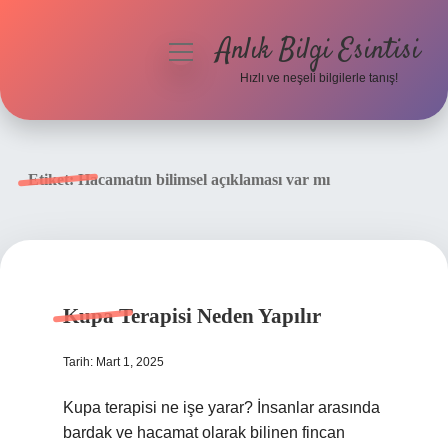
Anlık Bilgi Esintisi
menüyü
aç
Hızlı ve neşeli bilgilerle tanış!
Anasayfa
Gizlilik Politikası
Etiket:
Hacamatın bilimsel açıklaması var mı
Yasal Uyarı
Hakkımızda
Kupa Terapisi Neden Yapılır
Tarih: Mart 1, 2025
Kupa terapisi ne işe yarar? İnsanlar arasında
bardak ve hacamat olarak bilinen fincan