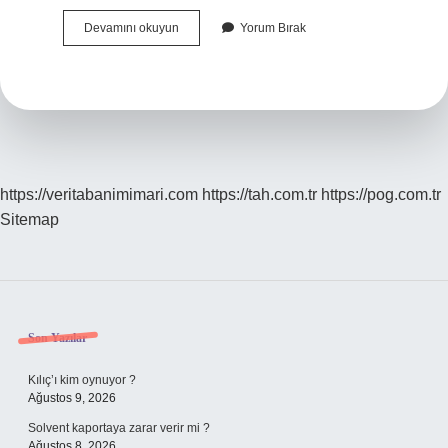
Kupa
Devamını okuyun
Yorum Bırak
Terapisi
Neden
Yapılır
https://veritabanimimari.com
https://tah.com.tr
https://pog.com.tr
Sitemap
Sidebar
Son Yazılar
Kılıç’ı kim oynuyor ?
Ağustos 9, 2026
Solvent kaportaya zarar verir mi ?
Ağustos 8, 2026