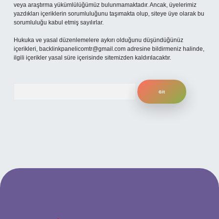
veya araştırma yükümlülüğümüz bulunmamaktadır. Ancak, üyelerimiz
yazdıkları içeriklerin sorumluluğunu taşımakta olup, siteye üye olarak bu
sorumluluğu kabul etmiş sayılırlar.
Hukuka ve yasal düzenlemelere aykırı olduğunu düşündüğünüz
içerikleri,
backlinkpanelicomtr@gmail.com
adresine bildirmeniz halinde,
ilgili içerikler yasal süre içerisinde sitemizden kaldırılacaktır.
Arama
ilbet yeni giriş adresi