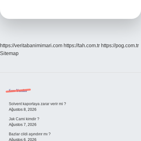
Yüze
Sürülür
Mü
https://veritabanimimari.com
https://tah.com.tr
https://pog.com.tr
Sitemap
Sidebar
Son Yazılar
Solvent kaportaya zarar verir mi ?
Ağustos 8, 2026
Jak Cami kimdir ?
Ağustos 7, 2026
Bazlar cildi aşındırır mı ?
Ağustos 6, 2026