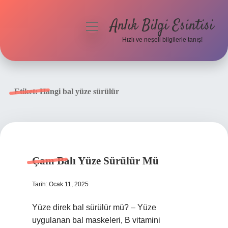
Anlık Bilgi Esintisi
menüyü
aç
Hızlı ve neşeli bilgilerle tanış!
Anasayfa
Gizlilik Politikası
Etiket:
Hangi bal yüze sürülür
Yasal Uyarı
Hakkımızda
Çam Balı Yüze Sürülür Mü
Tarih: Ocak 11, 2025
Yüze direk bal sürülür mü? – Yüze
uygulanan bal maskeleri, B vitamini