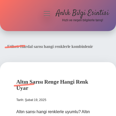
Anlık Bilgi Esintisi
menüyü
aç
Hızlı ve neşeli bilgilerle tanış!
Anasayfa
Gizlilik Politikası
Etiket:
Hardal sarısı hangi renklerle kombinlenir
Yasal Uyarı
Hakkımızda
Altın Sarısı Renge Hangi Renk
Uyar
Tarih: Şubat 19, 2025
Altın sarısı hangi renklerle uyumlu? Altın