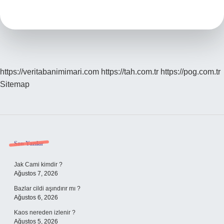
Renge
Hangi
Renk
Uyar
https://veritabanimimari.com
https://tah.com.tr
https://pog.com.tr
Sitemap
Sidebar
Son Yazılar
Jak Cami kimdir ?
Ağustos 7, 2026
Bazlar cildi aşındırır mı ?
Ağustos 6, 2026
Kaos nereden izlenir ?
Ağustos 5, 2026