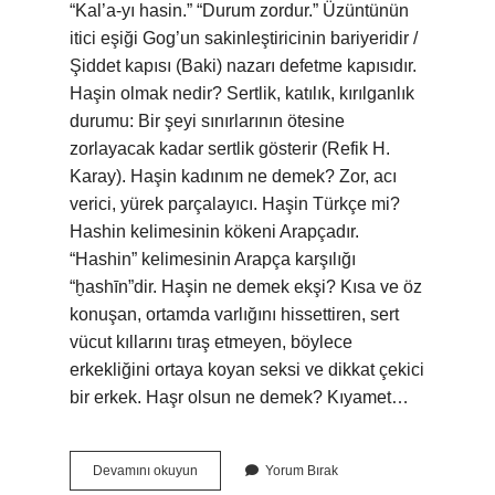
“Kal’a-yı hasin.” “Durum zordur.” Üzüntünün
itici eşiği Gog’un sakinleştiricinin bariyeridir /
Şiddet kapısı (Baki) nazarı defetme kapısıdır.
Haşin olmak nedir? Sertlik, katılık, kırılganlık
durumu: Bir şeyi sınırlarının ötesine
zorlayacak kadar sertlik gösterir (Refik H.
Karay). Haşin kadınım ne demek? Zor, acı
verici, yürek parçalayıcı. Haşin Türkçe mi?
Hashin kelimesinin kökeni Arapçadır.
“Hashin” kelimesinin Arapça karşılığı
“ḫashīn”dir. Haşin ne demek ekşi? Kısa ve öz
konuşan, ortamda varlığını hissettiren, sert
vücut kıllarını tıraş etmeyen, böylece
erkekliğini ortaya koyan seksi ve dikkat çekici
bir erkek. Haşr olsun ne demek? Kıyamet…
Haşin
Devamını okuyun
Yorum Bırak
Ne