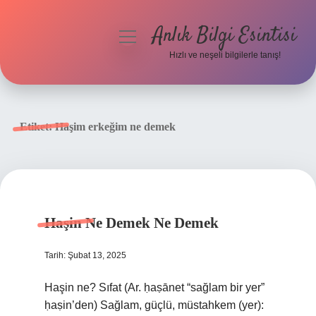
Anlık Bilgi Esintisi
menüyü
aç
Hızlı ve neşeli bilgilerle tanış!
Anasayfa
Gizlilik Politikası
Etiket:
Haşim erkeğim ne demek
Yasal Uyarı
Hakkımızda
Haşin Ne Demek Ne Demek
Tarih: Şubat 13, 2025
Haşin ne? Sıfat (Ar. ḥaṣānet “sağlam bir yer”
ḥaṣіn’den) Sağlam, güçlü, müstahkem (yer):