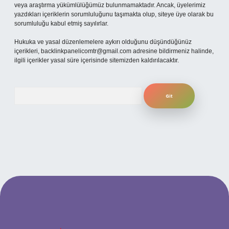
veya araştırma yükümlülüğümüz bulunmamaktadır. Ancak, üyelerimiz
yazdıkları içeriklerin sorumluluğunu taşımakta olup, siteye üye olarak bu
sorumluluğu kabul etmiş sayılırlar.
Hukuka ve yasal düzenlemelere aykırı olduğunu düşündüğünüz
içerikleri,
backlinkpanelicomtr@gmail.com
adresine bildirmeniz halinde,
ilgili içerikler yasal süre içerisinde sitemizden kaldırılacaktır.
Arama
ilbet yeni giriş adresi