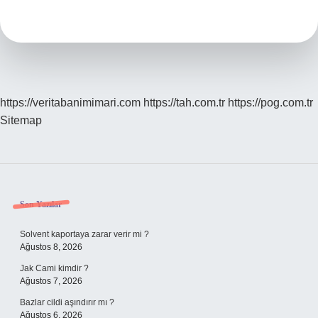
Demek
Ne
Demek
https://veritabanimimari.com
https://tah.com.tr
https://pog.com.tr
Sitemap
Sidebar
Son Yazılar
Solvent kaportaya zarar verir mi ?
Ağustos 8, 2026
Jak Cami kimdir ?
Ağustos 7, 2026
Bazlar cildi aşındırır mı ?
Ağustos 6, 2026