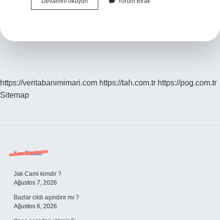
Hiçbir
Devamını okuyun
Yorum Bırak
Şey
Cümle
Içinde
Nasıl
Yazılır
https://veritabanimimari.com
https://tah.com.tr
https://pog.com.tr
Sitemap
Sidebar
Son Yazılar
Jak Cami kimdir ?
Ağustos 7, 2026
Bazlar cildi aşındırır mı ?
Ağustos 6, 2026