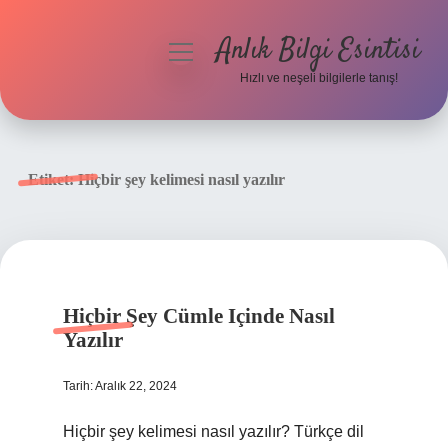
Anlık Bilgi Esintisi
menüyü
aç
Hızlı ve neşeli bilgilerle tanış!
Anasayfa
Gizlilik Politikası
Etiket:
Hiçbir şey kelimesi nasıl yazılır
Yasal Uyarı
Hakkımızda
Hiçbir Şey Cümle Içinde Nasıl
Yazılır
Tarih: Aralık 22, 2024
Hiçbir şey kelimesi nasıl yazılır? Türkçe dil