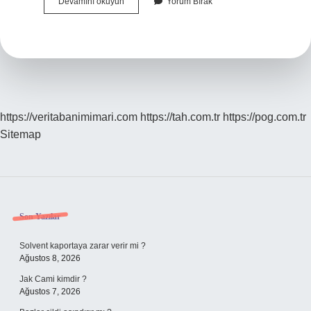
Hiçbir
Devamını okuyun
Yorum Bırak
Şey
Cümle
Içinde
Nasıl
Yazılır
https://veritabanimimari.com
https://tah.com.tr
https://pog.com.tr
Sitemap
Sidebar
Son Yazılar
Solvent kaportaya zarar verir mi ?
Ağustos 8, 2026
Jak Cami kimdir ?
Ağustos 7, 2026