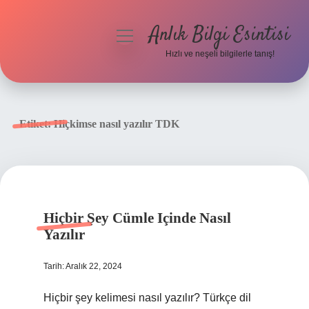
Anlık Bilgi Esintisi
menüyü
aç
Hızlı ve neşeli bilgilerle tanış!
Anasayfa
Gizlilik Politikası
Etiket:
Hiçkimse nasıl yazılır TDK
Yasal Uyarı
Hakkımızda
Hiçbir Şey Cümle Içinde Nasıl
Yazılır
Tarih: Aralık 22, 2024
Hiçbir şey kelimesi nasıl yazılır? Türkçe dil