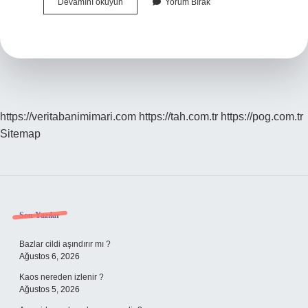
Emval
Devamını okuyun
Yorum Bırak
Ne
Demek
Hukuk
https://veritabanimimari.com
https://tah.com.tr
https://pog.com.tr
Sitemap
Sidebar
Son Yazılar
Bazlar cildi aşındırır mı ?
Ağustos 6, 2026
Kaos nereden izlenir ?
Ağustos 5, 2026