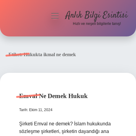
Anlık Bilgi Esintisi
menüyü
aç
Hızlı ve neşeli bilgilerle tanış!
Anasayfa
Gizlilik Politikası
Etiket:
Hukukta ikmal ne demek
Yasal Uyarı
Hakkımızda
Emval Ne Demek Hukuk
Tarih: Ekim 11, 2024
Şirketi Emval ne demek? İslam hukukunda
sözleşme şirketleri, şirketin dayandığı ana