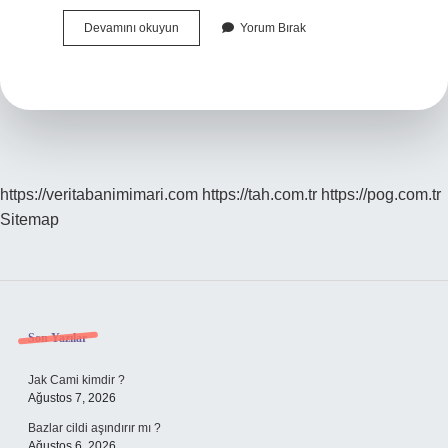
İKtisatta
Devamını okuyun
Yorum Bırak
G
Nedir
https://veritabanimimari.com
https://tah.com.tr
https://pog.com.tr
Sitemap
Sidebar
Son Yazılar
Jak Cami kimdir ?
Ağustos 7, 2026
Bazlar cildi aşındırır mı ?
Ağustos 6, 2026