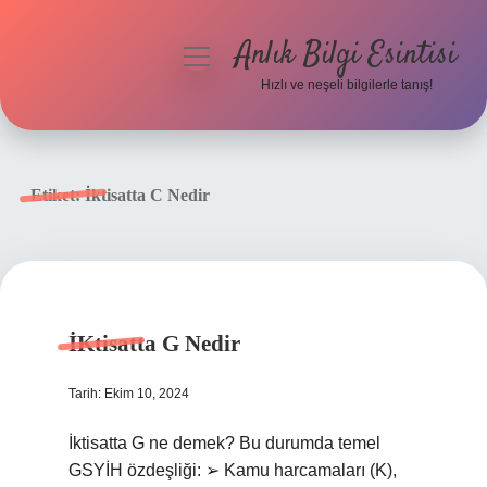
Anlık Bilgi Esintisi
menüyü
aç
Hızlı ve neşeli bilgilerle tanış!
Anasayfa
Gizlilik Politikası
Etiket:
İktisatta C Nedir
Yasal Uyarı
Hakkımızda
İKtisatta G Nedir
Tarih: Ekim 10, 2024
İktisatta G ne demek? Bu durumda temel
GSYİH özdeşliği: ➢ Kamu harcamaları (K),