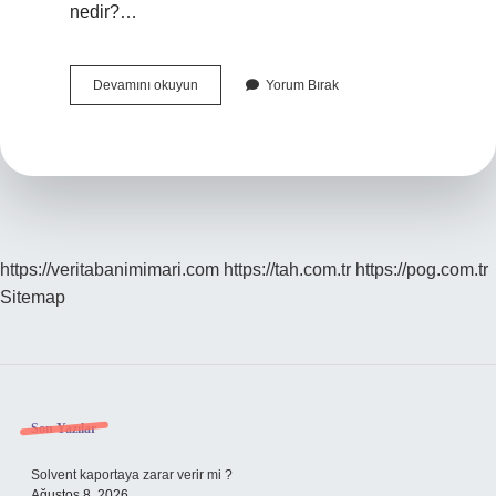
nedir?…
Türkiyede
Devamını okuyun
Yorum Bırak
Öğretilen
İNgilizce
Ne
İNgilizcesi
https://veritabanimimari.com
https://tah.com.tr
https://pog.com.tr
Sitemap
Sidebar
Son Yazılar
Solvent kaportaya zarar verir mi ?
Ağustos 8, 2026