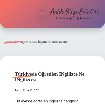
Anlık Bilgi Esintisi
menüyü
aç
Hızlı ve neşeli bilgilerle tanış!
Anasayfa
Gizlilik Politikası
Etiket:
İngilterenin İngilizce ismi nedir
Yasal Uyarı
Hakkımızda
Türkiyede Öğretilen İNgilizce Ne
İNgilizcesi
Tarih: Ekim 11, 2024
Türkiye’de öğretilen İngilizce hangisi?