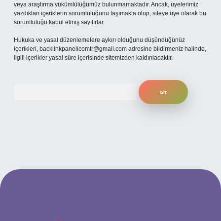
veya araştırma yükümlülüğümüz bulunmamaktadır. Ancak, üyelerimiz
yazdıkları içeriklerin sorumluluğunu taşımakta olup, siteye üye olarak bu
sorumluluğu kabul etmiş sayılırlar.
Hukuka ve yasal düzenlemelere aykırı olduğunu düşündüğünüz
içerikleri,
backlinkpanelicomtr@gmail.com
adresine bildirmeniz halinde,
ilgili içerikler yasal süre içerisinde sitemizden kaldırılacaktır.
Arama
ilbet yeni giriş adresi