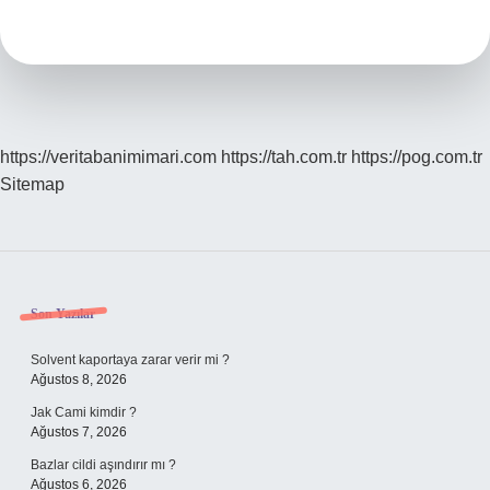
Hangi
Saatte
Okunur
https://veritabanimimari.com
https://tah.com.tr
https://pog.com.tr
Sitemap
Sidebar
Son Yazılar
Solvent kaportaya zarar verir mi ?
Ağustos 8, 2026
Jak Cami kimdir ?
Ağustos 7, 2026
Bazlar cildi aşındırır mı ?
Ağustos 6, 2026