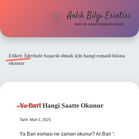
Anlık Bilgi Esintisi
menüyü
aç
Hızlı ve neşeli bilgilerle tanış!
Anasayfa
Gizlilik Politikası
Etiket:
İşlerinde başarılı olmak için hangi esmaül hüsna
okunur
Yasal Uyarı
Hakkımızda
Ya Bari Hangi Saatte Okunur
Tarih: Mart 3, 2025
Ya Bari esması ne zaman okunur? Al-Bari ‘: