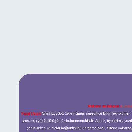
Reklam ve İletişim:
E-mail
Yasal Uyarı:
Sitemiz, 5651 Sayılı Kanun gereğince Bilgi Teknolojileri 
araştırma yükümlülüğümüz bulunmamaktadır. Ancak, üyelerimiz yazdıkla
şahıs şirketi ile hiçbir bağlantısı bulunmamaktadır. Sitede yalnızc