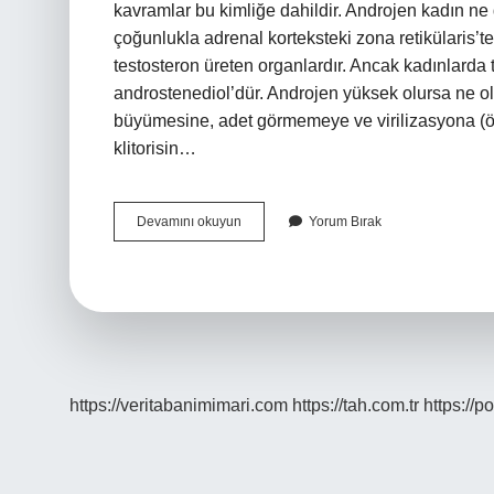
kavramlar bu kimliğe dahildir. Androjen kadın ne
çoğunlukla adrenal korteksteki zona retikülaris’te
testosteron üreten organlardır. Ancak kadınlarda
androstenediol’dür. Androjen yüksek olursa ne olu
büyümesine, adet görmemeye ve virilizasyona (ör
klitorisin…
Androjen
Devamını okuyun
Yorum Bırak
Kişi
Ne
Demek
https://veritabanimimari.com
https://tah.com.tr
https://p