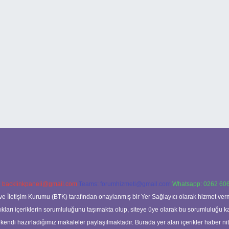
:
backlinkpaneli@gmail.com
Teams:
forumhizmeti@gmail.com
Whatsapp: 0262 606
ve İletişim Kurumu (BTK) tarafından onaylanmış bir Yer Sağlayıcı olarak hizmet verm
rı içeriklerin sorumluluğunu taşımakta olup, siteye üye olarak bu sorumluluğu kabul
a kendi hazırladığımız makaleler paylaşılmaktadır. Burada yer alan içerikler haber 