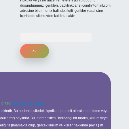
Hukuka ve yasal düzenlemelere aykırı olduğunu
düşündüğünüz içerikleri,
backlinkpanelicomtr@gmail.com
adresine bildirmeniz halinde, ilgili içerikler yasal süre
içerisinde sitemizden kaldırılacaktır.
Arama
 0 726
Telegram: @karabul
ektedir. Bu nedenle, sitedeki içerikleri proaktif olarak denetleme veya
 etmiş sayılırlar. Bu internet sitesi, herhangi bir marka, kurum veya
niteliği taşımamakta olup, gerçek kurum ve kişiler hakkında paylaşım