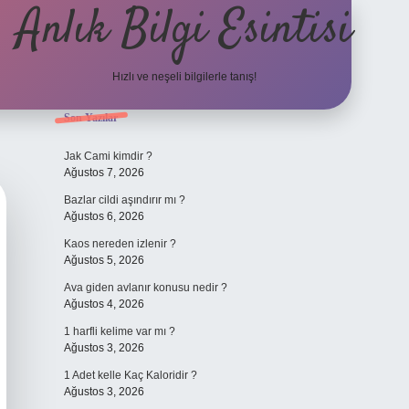
Anlık Bilgi Esintisi
Hızlı ve neşeli bilgilerle tanış!
Sidebar
Son Yazılar
ilbet yeni giriş adresi
Jak Cami kimdir ?
Ağustos 7, 2026
Bazlar cildi aşındırır mı ?
Ağustos 6, 2026
Kaos nereden izlenir ?
Ağustos 5, 2026
Ava giden avlanır konusu nedir ?
Ağustos 4, 2026
1 harfli kelime var mı ?
Ağustos 3, 2026
1 Adet kelle Kaç Kaloridir ?
Ağustos 3, 2026