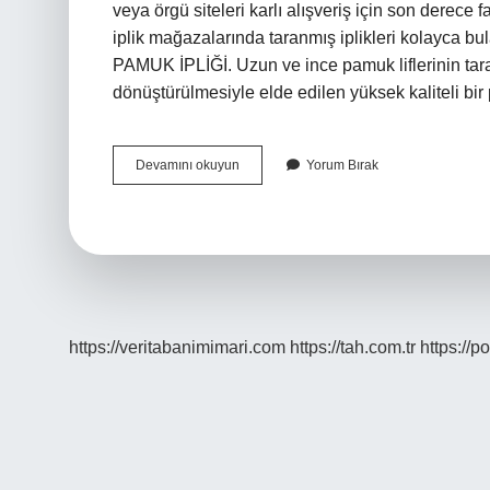
veya örgü siteleri karlı alışveriş için son derece 
iplik mağazalarında taranmış iplikleri kolayca b
PAMUK İPLİĞİ. Uzun ve ince pamuk liflerinin taram
dönüştürülmesiyle elde edilen yüksek kaliteli b
Penye
Devamını okuyun
Yorum Bırak
Ipi
Nedir
https://veritabanimimari.com
https://tah.com.tr
https://p