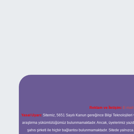
Reklam ve İletişim:
E-mail
Yasal Uyarı:
Sitemiz, 5651 Sayılı Kanun gereğince Bilgi Teknolojileri 
araştırma yükümlülüğümüz bulunmamaktadır. Ancak, üyelerimiz yazdıkla
şahıs şirketi ile hiçbir bağlantısı bulunmamaktadır. Sitede yalnızc