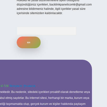
Hukuka ve yasal düzenlemelere aykırı olduğunu
düşündüğünüz içerikleri,
backlinkpanelicomtr@gmail.com
adresine bildirmeniz halinde, ilgili içerikler yasal süre
içerisinde sitemizden kaldırılacaktır.
Arama
 0 726
Telegram: @karabul
ektedir. Bu nedenle, sitedeki içerikleri proaktif olarak denetleme veya
 etmiş sayılırlar. Bu internet sitesi, herhangi bir marka, kurum veya
niteliği taşımamakta olup, gerçek kurum ve kişiler hakkında paylaşım