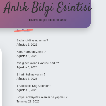
Anlık Bilgi Esintisi
Hızlı ve neşeli bilgilerle tanış!
Sidebar
Son Yazılar
ilbet yeni giriş adresi
Bazlar cildi aşındırır mı ?
Ağustos 6, 2026
Kaos nereden izlenir ?
Ağustos 5, 2026
Ava giden avlanır konusu nedir ?
Ağustos 4, 2026
1 harfli kelime var mı ?
Ağustos 3, 2026
1 Adet kelle Kaç Kaloridir ?
Ağustos 3, 2026
Sosyal anksiyetesi olanlar ne yapmalı ?
Temmuz 28, 2026