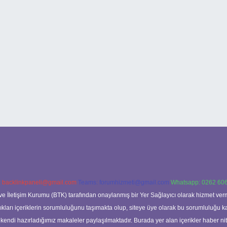
:
backlinkpaneli@gmail.com
Teams:
forumhizmeti@gmail.com
Whatsapp: 0262 606
ve İletişim Kurumu (BTK) tarafından onaylanmış bir Yer Sağlayıcı olarak hizmet verm
rı içeriklerin sorumluluğunu taşımakta olup, siteye üye olarak bu sorumluluğu kabul
a kendi hazırladığımız makaleler paylaşılmaktadır. Burada yer alan içerikler haber 