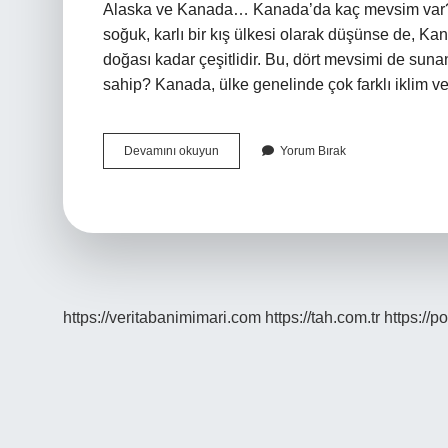
Alaska ve Kanada… Kanada’da kaç mevsim var? 
soğuk, karlı bir kış ülkesi olarak düşünse de, K
doğası kadar çeşitlidir. Bu, dört mevsimi de suna
sahip? Kanada, ülke genelinde çok farklı iklim ve
Kanada
Devamını okuyun
Yorum Bırak
Iklimi
Nasıl
https://veritabanimimari.com
https://tah.com.tr
https://p