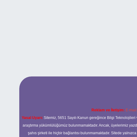
Reklam ve İletişim:
E-mail
Yasal Uyarı:
Sitemiz, 5651 Sayılı Kanun gereğince Bilgi Teknolojileri 
araştırma yükümlülüğümüz bulunmamaktadır. Ancak, üyelerimiz yazdıkla
şahıs şirketi ile hiçbir bağlantısı bulunmamaktadır. Sitede yalnızc