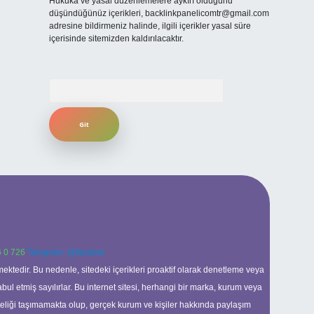
Hukuka ve yasal düzenlemelere aykırı olduğunu
düşündüğünüz içerikleri,
backlinkpanelicomtr@gmail.com
adresine bildirmeniz halinde, ilgili içerikler yasal süre
içerisinde sitemizden kaldırılacaktır.
Arama
 0 726
Telegram: @karabul
ektedir. Bu nedenle, sitedeki içerikleri proaktif olarak denetleme veya
 etmiş sayılırlar. Bu internet sitesi, herhangi bir marka, kurum veya
niteliği taşımamakta olup, gerçek kurum ve kişiler hakkında paylaşım