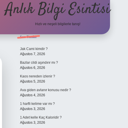
Anlık Bilgi Esintisi
Hızlı ve neşeli bilgilerle tanış!
Sidebar
Son Yazılar
ilbet yeni giriş adresi
Jak Cami kimdir ?
Ağustos 7, 2026
Bazlar cildi aşındırır mı ?
Ağustos 6, 2026
Kaos nereden izlenir ?
Ağustos 5, 2026
Ava giden avlanır konusu nedir ?
Ağustos 4, 2026
1 harfli kelime var mı ?
Ağustos 3, 2026
1 Adet kelle Kaç Kaloridir ?
Ağustos 3, 2026