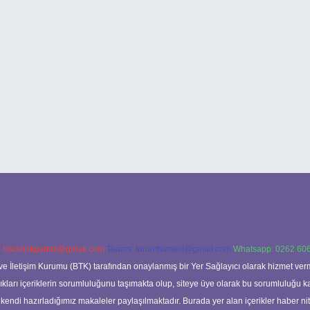
:
backlinkpaneli@gmail.com
Teams:
forumhizmeti@gmail.com
Whatsapp: 0262 606
ve İletişim Kurumu (BTK) tarafından onaylanmış bir Yer Sağlayıcı olarak hizmet verm
rı içeriklerin sorumluluğunu taşımakta olup, siteye üye olarak bu sorumluluğu kabul
a kendi hazırladığımız makaleler paylaşılmaktadır. Burada yer alan içerikler haber 