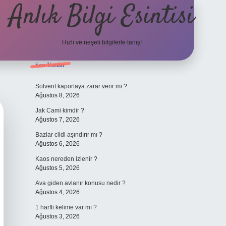
Anlık Bilgi Esintisi
Hızlı ve neşeli bilgilerle tanış!
Sidebar
Son Yazılar
ilbet yeni giriş adresi
Solvent kaportaya zarar verir mi ?
Ağustos 8, 2026
Jak Cami kimdir ?
Ağustos 7, 2026
Bazlar cildi aşındırır mı ?
Ağustos 6, 2026
Kaos nereden izlenir ?
Ağustos 5, 2026
Ava giden avlanır konusu nedir ?
Ağustos 4, 2026
1 harfli kelime var mı ?
Ağustos 3, 2026