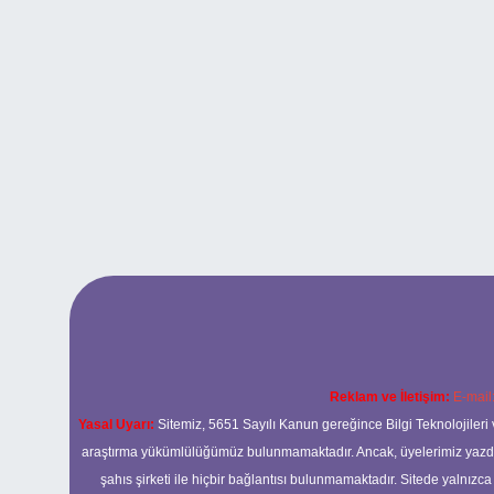
Reklam ve İletişim:
E-mail
Yasal Uyarı:
Sitemiz, 5651 Sayılı Kanun gereğince Bilgi Teknolojileri 
araştırma yükümlülüğümüz bulunmamaktadır. Ancak, üyelerimiz yazdıkla
şahıs şirketi ile hiçbir bağlantısı bulunmamaktadır. Sitede yalnızc