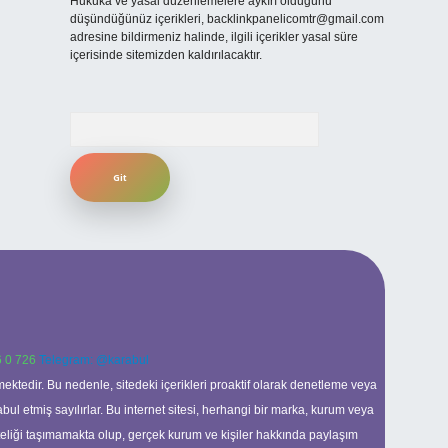
Hukuka ve yasal düzenlemelere aykırı olduğunu
düşündüğünüz içerikleri,
backlinkpanelicomtr@gmail.com
adresine bildirmeniz halinde, ilgili içerikler yasal süre
içerisinde sitemizden kaldırılacaktır.
Arama
 0 726
Telegram: @karabul
ektedir. Bu nedenle, sitedeki içerikleri proaktif olarak denetleme veya
 etmiş sayılırlar. Bu internet sitesi, herhangi bir marka, kurum veya
niteliği taşımamakta olup, gerçek kurum ve kişiler hakkında paylaşım