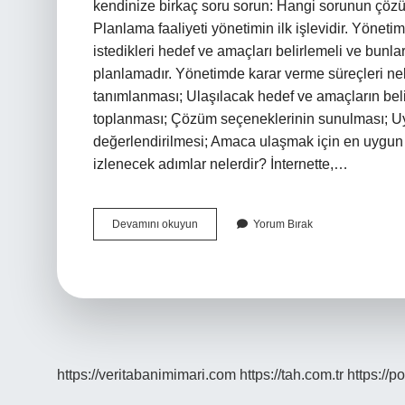
kendinize birkaç soru sorun: Hangi sorunun çözü
Planlama faaliyeti yönetimin ilk işlevidir. Yöneti
istedikleri hedef ve amaçları belirlemeli ve bunlar
planlamadır. Yönetimde karar verme süreçleri nel
tanımlanması; Ulaşılacak hedef ve amaçların beli
toplanması; Çözüm seçeneklerinin sunulması; Uyg
değerlendirilmesi; Amaca ulaşmak için en uygu
izlenecek adımlar nelerdir? İnternette,…
Yönetsel
Devamını okuyun
Yorum Bırak
Karar
Verme
Sürecinin
Ilk
Aşaması
Nedir
https://veritabanimimari.com
https://tah.com.tr
https://p