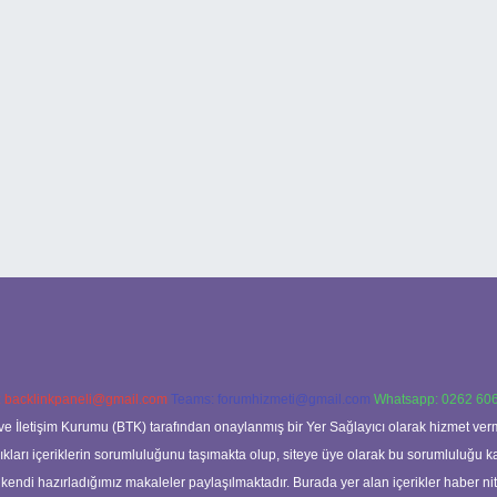
:
backlinkpaneli@gmail.com
Teams:
forumhizmeti@gmail.com
Whatsapp: 0262 606
ve İletişim Kurumu (BTK) tarafından onaylanmış bir Yer Sağlayıcı olarak hizmet verm
rı içeriklerin sorumluluğunu taşımakta olup, siteye üye olarak bu sorumluluğu kabul
a kendi hazırladığımız makaleler paylaşılmaktadır. Burada yer alan içerikler haber 