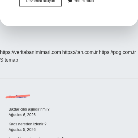
Karbonlu
Devamını okuyun
Yorum Bırak
Kağıt
Nedir
https://veritabanimimari.com
https://tah.com.tr
https://pog.com.tr
Sitemap
Sidebar
Son Yazılar
Bazlar cildi aşındırır mı ?
Ağustos 6, 2026
Kaos nereden izlenir ?
Ağustos 5, 2026