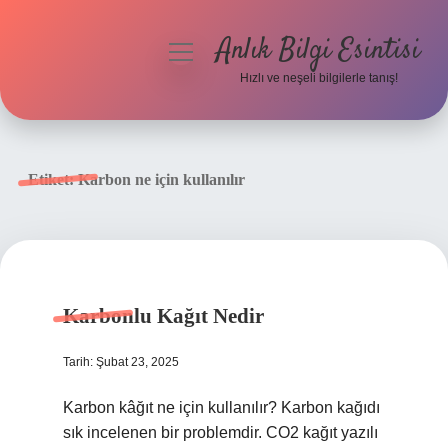
Anlık Bilgi Esintisi
menüyü
aç
Hızlı ve neşeli bilgilerle tanış!
Anasayfa
Gizlilik Politikası
Etiket:
Karbon ne için kullanılır
Yasal Uyarı
Hakkımızda
Karbonlu Kağıt Nedir
Tarih: Şubat 23, 2025
Karbon kâğıt ne için kullanılır? Karbon kağıdı
sık incelenen bir problemdir. CO2 kağıt yazılı