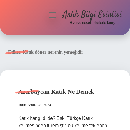
Anlık Bilgi Esintisi
menüyü
aç
Hızlı ve neşeli bilgilerle tanış!
Anasayfa
Gizlilik Politikası
Etiket:
Katık döner nerenin yemeğidir
Yasal Uyarı
Hakkımızda
Azerbaycan Katık Ne Demek
Tarih: Aralık 28, 2024
Katık hangi dilde? Eski Türkçe Katık
kelimesinden türemiştir, bu kelime “eklenen