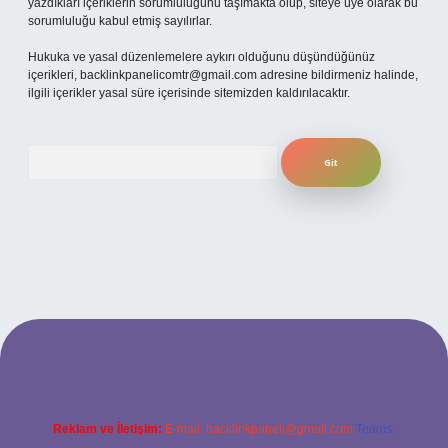
yazdıkları içeriklerin sorumluluğunu taşımakta olup, siteye üye olarak bu
sorumluluğu kabul etmiş sayılırlar.
Hukuka ve yasal düzenlemelere aykırı olduğunu düşündüğünüz
içerikleri,
backlinkpanelicomtr@gmail.com
adresine bildirmeniz halinde,
ilgili içerikler yasal süre içerisinde sitemizden kaldırılacaktır.
Arama
i giriş adresi
Reklam ve İletişim:
E-mail:
backlinkpaneli@gmail.com
Teams: