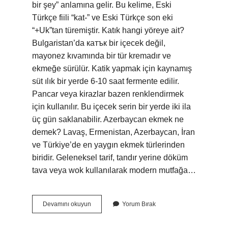
bir şey” anlamına gelir. Bu kelime, Eski
Türkçe fiili “kat-” ve Eski Türkçe son eki
“+Uk”tan türemiştir. Katık hangi yöreye ait?
Bulgaristan’da катък bir içecek değil,
mayonez kıvamında bir tür kremadır ve
ekmeğe sürülür. Katik yapmak için kaynamış
süt ılık bir yerde 6-10 saat fermente edilir.
Pancar veya kirazlar bazen renklendirmek
için kullanılır. Bu içecek serin bir yerde iki ila
üç gün saklanabilir. Azerbaycan ekmek ne
demek? Lavaş, Ermenistan, Azerbaycan, İran
ve Türkiye’de en yaygın ekmek türlerinden
biridir. Geleneksel tarif, tandır yerine döküm
tava veya wok kullanılarak modern mutfağa…
Azerbaycan
Devamını okuyun
Yorum Bırak
Katık
Ne