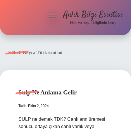
Anlık Bilgi Esintisi
menüyü
aç
Hızlı ve neşeli bilgilerle tanış!
Anasayfa
Gizlilik Politikası
Etiket:
Kayra Türk ismi mi
Yasal Uyarı
Hakkımızda
Sulp Ne Anlama Gelir
Tarih: Ekim 2, 2024
SULP ne demek TDK? Canlıların üremesi
sonucu ortaya çıkan canlı varlık veya