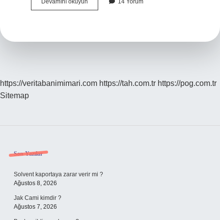
Sulp
Devamını okuyun
14 Yorum
Ne
Anlama
Gelir
https://veritabanimimari.com
https://tah.com.tr
https://pog.com.tr
Sitemap
Sidebar
Son Yazılar
Solvent kaportaya zarar verir mi ?
Ağustos 8, 2026
Jak Cami kimdir ?
Ağustos 7, 2026