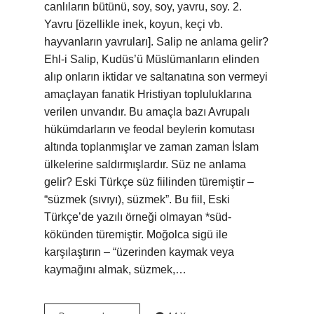
canlıların bütünü, soy, soy, yavru, soy. 2.
Yavru [özellikle inek, koyun, keçi vb.
hayvanların yavruları]. Salip ne anlama gelir?
Ehl-i Salip, Kudüs’ü Müslümanların elinden
alıp onların iktidar ve saltanatına son vermeyi
amaçlayan fanatik Hristiyan topluluklarına
verilen unvandır. Bu amaçla bazı Avrupalı ​​
hükümdarların ve feodal beylerin komutası
altında toplanmışlar ve zaman zaman İslam
ülkelerine saldırmışlardır. Süz ne anlama
gelir? Eski Türkçe süz fiilinden türemiştir –
“süzmek (sıvıyı), süzmek”. Bu fiil, Eski
Türkçe’de yazılı örneği olmayan *süd-
kökünden türemiştir. Moğolca sigü ile
karşılaştırın – “üzerinden kaymak veya
kaymağını almak, süzmek,…