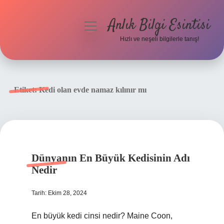
Anlık Bilgi Esintisi
menüyü
aç
Hızlı ve neşeli bilgilerle tanış!
Anasayfa
Gizlilik Politikası
Etiket:
Kedi olan evde namaz kılınır mı
Yasal Uyarı
Hakkımızda
Dünyanın En Büyük Kedisinin Adı
Nedir
Tarih: Ekim 28, 2024
En büyük kedi cinsi nedir? Maine Coon,