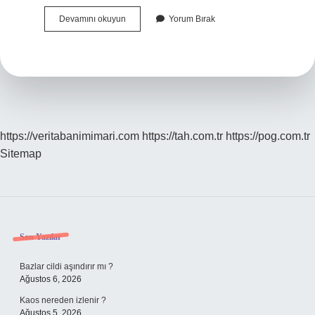
Dünyanın
Devamını okuyun
Yorum Bırak
En
Büyük
Kedisinin
Adı
Nedir
https://veritabanimimari.com
https://tah.com.tr
https://pog.com.tr
Sitemap
Sidebar
Son Yazılar
Bazlar cildi aşındırır mı ?
Ağustos 6, 2026
Kaos nereden izlenir ?
Ağustos 5, 2026