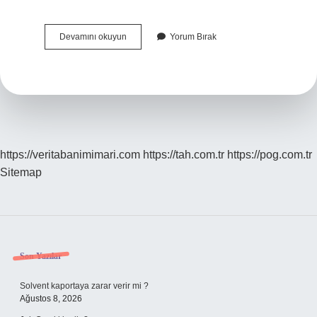
Bedesten
Devamını okuyun
Yorum Bırak
Kervansaray
Ve
Arasta
Nedir
https://veritabanimimari.com
https://tah.com.tr
https://pog.com.tr
Sitemap
Sidebar
Son Yazılar
Solvent kaportaya zarar verir mi ?
Ağustos 8, 2026