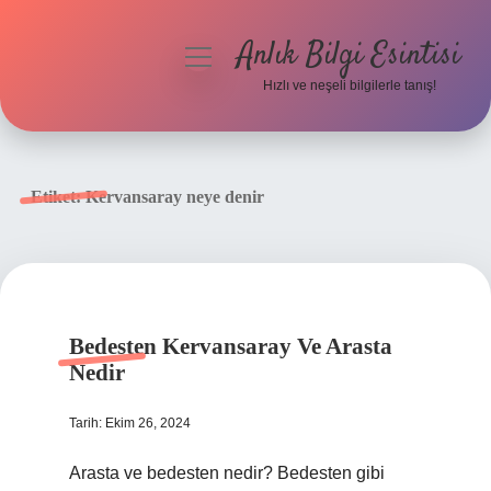
Anlık Bilgi Esintisi
menüyü
aç
Hızlı ve neşeli bilgilerle tanış!
Anasayfa
Gizlilik Politikası
Etiket:
Kervansaray neye denir
Yasal Uyarı
Hakkımızda
Bedesten Kervansaray Ve Arasta
Nedir
Tarih: Ekim 26, 2024
Arasta ve bedesten nedir? Bedesten gibi