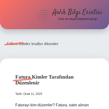
Anlık Bilgi Esintisi
menüyü
aç
Hızlı ve neşeli bilgilerle tanış!
Anasayfa
Gizlilik Politikası
Etiket:
Kimler irsaliye düzenler
Yasal Uyarı
Hakkımızda
Fatura Kimler Tarafından
Düzenlenir
Tarih: Ocak 11, 2025
Faturayı kim düzenler? Fatura, satın alınan