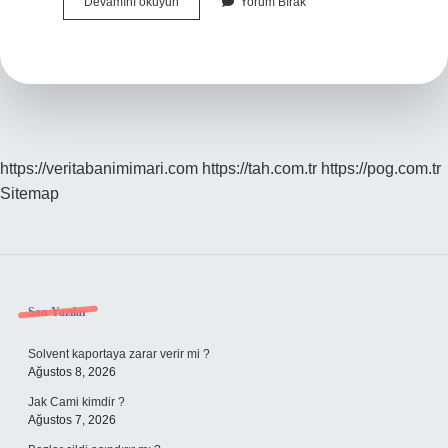
Fatura
Devamını okuyun
Yorum Bırak
Kimler
Tarafından
Düzenlenir
https://veritabanimimari.com
https://tah.com.tr
https://pog.com.tr
Sitemap
Sidebar
Son Yazılar
Solvent kaportaya zarar verir mi ?
Ağustos 8, 2026
Jak Cami kimdir ?
Ağustos 7, 2026