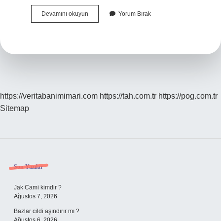
Gelin
Devamını okuyun
Yorum Bırak
Bohcası
Neler
Var
https://veritabanimimari.com
https://tah.com.tr
https://pog.com.tr
Sitemap
Sidebar
Son Yazılar
Jak Cami kimdir ?
Ağustos 7, 2026
Bazlar cildi aşındırır mı ?
Ağustos 6, 2026