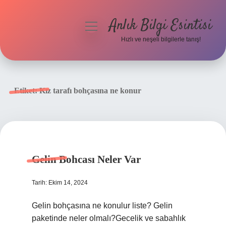
Anlık Bilgi Esintisi
menüyü
aç
Hızlı ve neşeli bilgilerle tanış!
Anasayfa
Gizlilik Politikası
Etiket:
Kız tarafı bohçasına ne konur
Yasal Uyarı
Hakkımızda
Gelin Bohcası Neler Var
Tarih: Ekim 14, 2024
Gelin bohçasına ne konulur liste? Gelin
paketinde neler olmalı?Gecelik ve sabahlık