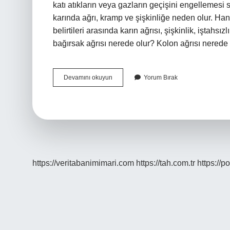
katı atıkların veya gazların geçişini engellemesi 
karında ağrı, kramp ve şişkinliğe neden olur. Han
belirtileri arasında karın ağrısı, şişkinlik, iştahsız
bağırsak ağrısı nerede olur? Kolon ağrısı nerede 
Kolon
Devamını okuyun
Yorum Bırak
Kanseri
Karın
Ağrısı
Nasıl
Olur
https://veritabanimimari.com
https://tah.com.tr
https://p