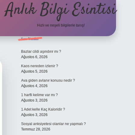
Anlık Bilgi Esintisi
Hızlı ve neşeli bilgilerle tanış!
Sidebar
Son Yazılar
ilbet yeni giriş adresi
Bazlar cildi aşındırır mı ?
Ağustos 6, 2026
Kaos nereden izlenir ?
Ağustos 5, 2026
Ava giden avlanır konusu nedir ?
Ağustos 4, 2026
1 harfli kelime var mı ?
Ağustos 3, 2026
1 Adet kelle Kaç Kaloridir ?
Ağustos 3, 2026
Sosyal anksiyetesi olanlar ne yapmalı ?
Temmuz 28, 2026