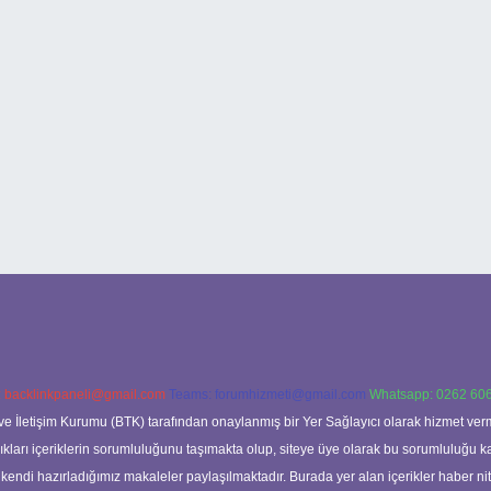
:
backlinkpaneli@gmail.com
Teams:
forumhizmeti@gmail.com
Whatsapp: 0262 606
ve İletişim Kurumu (BTK) tarafından onaylanmış bir Yer Sağlayıcı olarak hizmet verm
rı içeriklerin sorumluluğunu taşımakta olup, siteye üye olarak bu sorumluluğu kabul
a kendi hazırladığımız makaleler paylaşılmaktadır. Burada yer alan içerikler haber 