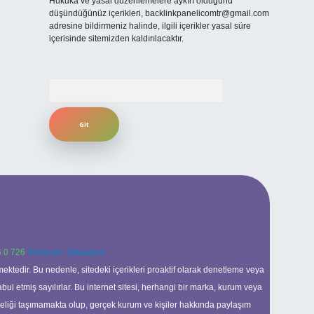
Hukuka ve yasal düzenlemelere aykırı olduğunu
düşündüğünüz içerikleri,
backlinkpanelicomtr@gmail.com
adresine bildirmeniz halinde, ilgili içerikler yasal süre
içerisinde sitemizden kaldırılacaktır.
Arama
 0 726
Telegram: @karabul
ektedir. Bu nedenle, sitedeki içerikleri proaktif olarak denetleme veya
 etmiş sayılırlar. Bu internet sitesi, herhangi bir marka, kurum veya
niteliği taşımamakta olup, gerçek kurum ve kişiler hakkında paylaşım