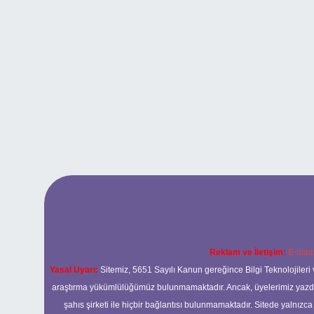
Reklam ve İletişim:
E-mail
Yasal Uyarı:
Sitemiz, 5651 Sayılı Kanun gereğince Bilgi Teknolojileri 
araştırma yükümlülüğümüz bulunmamaktadır. Ancak, üyelerimiz yazdıkla
şahıs şirketi ile hiçbir bağlantısı bulunmamaktadır. Sitede yalnızc