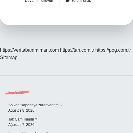
Tema
Devamını okuyun
Yorum Bırak
Ve
Konu
Arasındaki
Fark
Nedir
https://veritabanimimari.com
https://tah.com.tr
https://pog.com.tr
Sitemap
Sidebar
Son Yazılar
Solvent kaportaya zarar verir mi ?
Ağustos 8, 2026
Jak Cami kimdir ?
Ağustos 7, 2026