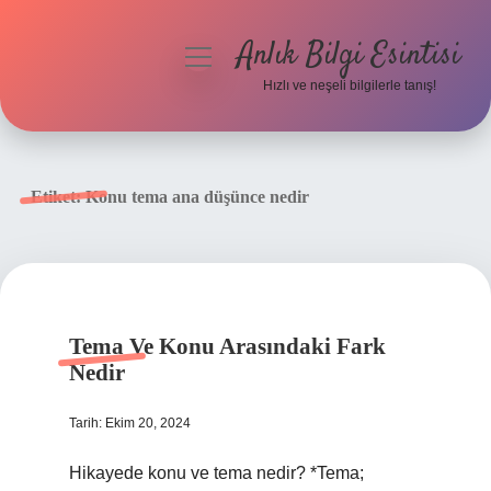
Anlık Bilgi Esintisi
menüyü
aç
Hızlı ve neşeli bilgilerle tanış!
Anasayfa
Gizlilik Politikası
Etiket:
Konu tema ana düşünce nedir
Yasal Uyarı
Hakkımızda
Tema Ve Konu Arasındaki Fark
Nedir
Tarih: Ekim 20, 2024
Hikayede konu ve tema nedir? *Tema;