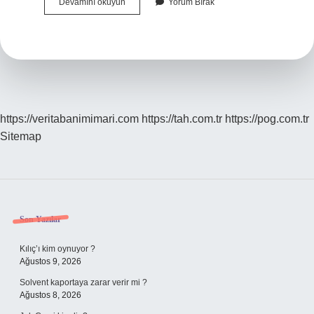
Karbonlu
Devamını okuyun
Yorum Bırak
Kağıt
Nedir
https://veritabanimimari.com
https://tah.com.tr
https://pog.com.tr
Sitemap
Sidebar
Son Yazılar
Kılıç’ı kim oynuyor ?
Ağustos 9, 2026
Solvent kaportaya zarar verir mi ?
Ağustos 8, 2026