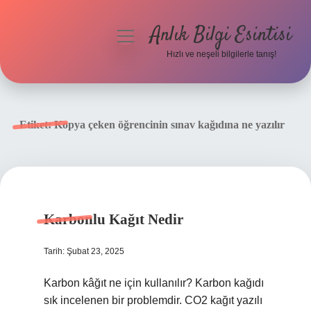
Anlık Bilgi Esintisi
menüyü
aç
Hızlı ve neşeli bilgilerle tanış!
Anasayfa
Gizlilik Politikası
Etiket:
Kopya çeken öğrencinin sınav kağıdına ne yazılır
Yasal Uyarı
Hakkımızda
Karbonlu Kağıt Nedir
Tarih: Şubat 23, 2025
Karbon kâğıt ne için kullanılır? Karbon kağıdı
sık incelenen bir problemdir. CO2 kağıt yazılı