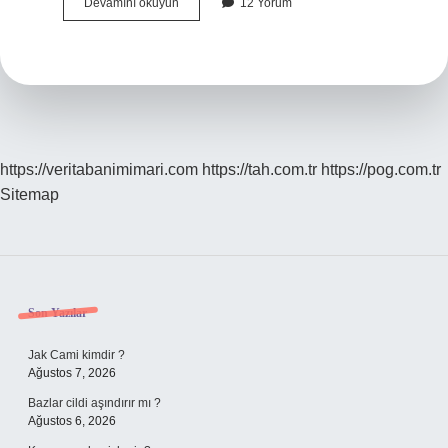
Sığırcıklar
Devamını okuyun
12 Yorum
Neden
Dans
Eder
https://veritabanimimari.com
https://tah.com.tr
https://pog.com.tr
Sitemap
Sidebar
Son Yazılar
Jak Cami kimdir ?
Ağustos 7, 2026
Bazlar cildi aşındırır mı ?
Ağustos 6, 2026