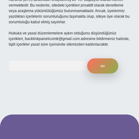
vermektedir. Bu nedenle, sitedeki içerikleri proaktif olarak denetleme
veya araştırma yükümlülüğümüz bulunmamaktadır. Ancak, üyelerimiz
yazdıkları içeriklerin sorumluluğunu taşımakta olup, siteye üye olarak bu
sorumluluğu kabul etmiş sayılırlar.
Hukuka ve yasal düzenlemelere aykırı olduğunu düşündüğünüz
içerikleri,
backlinkpanelicomtr@gmail.com
adresine bildirmeniz halinde,
ilgili içerikler yasal süre içerisinde sitemizden kaldırılacaktır.
Arama
ilbet yeni giriş adresi