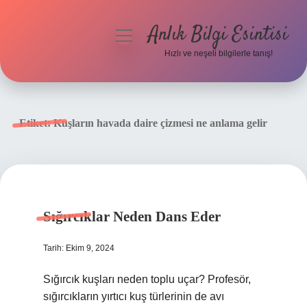
Anlık Bilgi Esintisi
menüyü
aç
Hızlı ve neşeli bilgilerle tanış!
Anasayfa
Gizlilik Politikası
Etiket:
Kuşların havada daire çizmesi ne anlama gelir
Yasal Uyarı
Hakkımızda
Sığırcıklar Neden Dans Eder
Tarih: Ekim 9, 2024
Sığırcık kuşları neden toplu uçar? Profesör,
sığırcıkların yırtıcı kuş türlerinin de avı