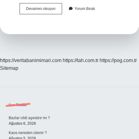
Siyah
Devamını okuyun
Yorum Bırak
Lale
Kart
Nedir
https://veritabanimimari.com
https://tah.com.tr
https://pog.com.tr
Sitemap
Sidebar
Son Yazılar
Bazlar cildi aşındırır mı ?
Ağustos 6, 2026
Kaos nereden izlenir ?
Ağustos 5, 2026