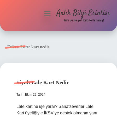
Anlık Bilgi Esintisi
menüyü
aç
Hızlı ve neşeli bilgilerle tanış!
Anasayfa
Gizlilik Politikası
Etiket:
Larte kart nedir
Yasal Uyarı
Hakkımızda
Siyah Lale Kart Nedir
Tarih: Ekim 22, 2024
Lale kart ne işe yarar? Sanatseverler Lale
Kart üyeliğiyle İKSV’ye destek olmanın yanı