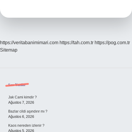
Diyette
Yenir
Mi
https://veritabanimimari.com
https://tah.com.tr
https://pog.com.tr
Sitemap
Sidebar
Son Yazılar
Jak Cami kimdir ?
Ağustos 7, 2026
Bazlar cildi aşındırır mı ?
Ağustos 6, 2026
Kaos nereden izlenir ?
Ağustos 5, 2026