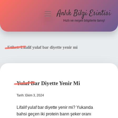
Anlık Bilgi Esintisi
menüyü
aç
Hızlı ve neşeli bilgilerle tanış!
Anasayfa
Gizlilik Politikası
Etiket:
Lifalif yulaf bar diyette yenir mi
Yasal Uyarı
Hakkımızda
Yulaf Bar Diyette Yenir Mi
Tarih: Ekim 3, 2024
Lifalif yulaf bar diyette yenir mi? Yukarıda
bahsi geçen iki protein barın şeker oranı