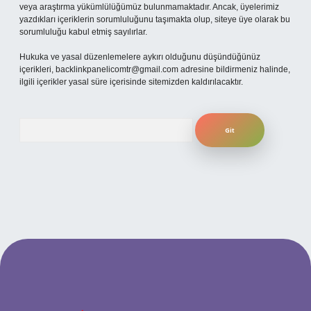
veya araştırma yükümlülüğümüz bulunmamaktadır. Ancak, üyelerimiz
yazdıkları içeriklerin sorumluluğunu taşımakta olup, siteye üye olarak bu
sorumluluğu kabul etmiş sayılırlar.
Hukuka ve yasal düzenlemelere aykırı olduğunu düşündüğünüz
içerikleri,
backlinkpanelicomtr@gmail.com
adresine bildirmeniz halinde,
ilgili içerikler yasal süre içerisinde sitemizden kaldırılacaktır.
Arama
ilbet yeni giriş adresi