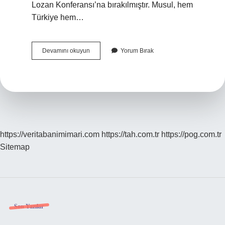
Lozan Konferansı’na bırakılmıştır. Musul, hem
Türkiye hem…
Kerkük
Devamını okuyun
Yorum Bırak
Ve
Musul
U
Nasıl
Kaybettik
https://veritabanimimari.com
https://tah.com.tr
https://pog.com.tr
Sitemap
Sidebar
Son Yazılar