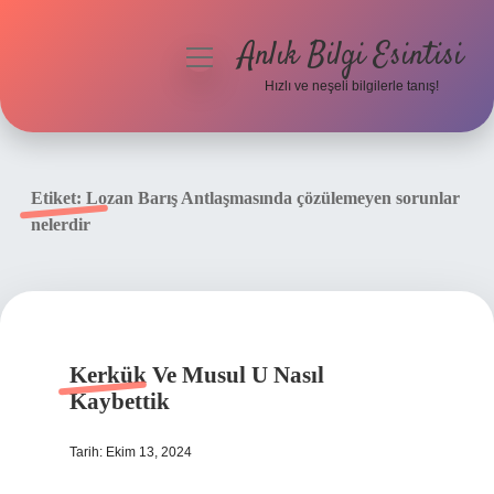
Anlık Bilgi Esintisi
menüyü
aç
Hızlı ve neşeli bilgilerle tanış!
Anasayfa
Gizlilik Politikası
Etiket:
Lozan Barış Antlaşmasında çözülemeyen sorunlar
nelerdir
Yasal Uyarı
Hakkımızda
Kerkük Ve Musul U Nasıl
Kaybettik
Tarih: Ekim 13, 2024