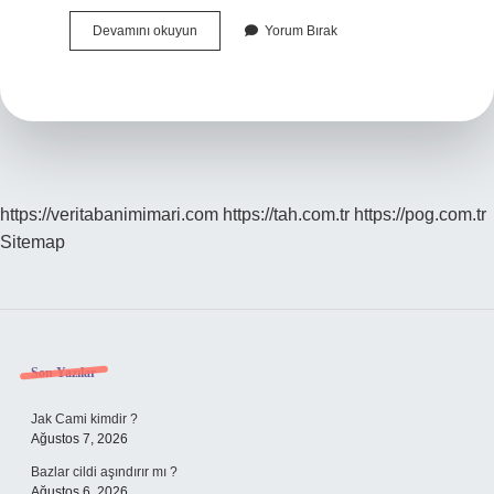
İKtisatta
Devamını okuyun
Yorum Bırak
G
Nedir
https://veritabanimimari.com
https://tah.com.tr
https://pog.com.tr
Sitemap
Sidebar
Son Yazılar
Jak Cami kimdir ?
Ağustos 7, 2026
Bazlar cildi aşındırır mı ?
Ağustos 6, 2026