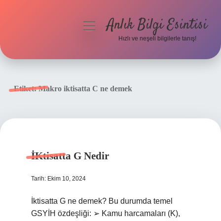
Anlık Bilgi Esintisi
menüyü
aç
Hızlı ve neşeli bilgilerle tanış!
Anasayfa
Gizlilik Politikası
Etiket:
Makro iktisatta C ne demek
Yasal Uyarı
Hakkımızda
İKtisatta G Nedir
Tarih: Ekim 10, 2024
İktisatta G ne demek? Bu durumda temel
GSYİH özdeşliği: ➢ Kamu harcamaları (K),