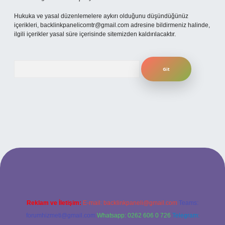
Hukuka ve yasal düzenlemelere aykırı olduğunu düşündüğünüz
içerikleri,
backlinkpanelicomtr@gmail.com
adresine bildirmeniz halinde,
ilgili içerikler yasal süre içerisinde sitemizden kaldırılacaktır.
Arama
ilbet yeni giriş adresi
Reklam ve İletişim:
E-mail:
backlinkpaneli@gmail.com
Teams:
forumhizmeti@gmail.com
Whatsapp: 0262 606 0 726
Telegram: