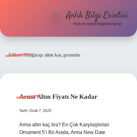
Anlık Bilgi Esintisi
menüyü
aç
Hızlı ve neşeli bilgilerle tanış!
Anasayfa
Gizlilik Politikası
Etiket:
Malğırap altın kaç gramdır
Yasal Uyarı
Hakkımızda
Arma Altın Fiyatı Ne Kadar
Tarih: Ocak 7, 2025
Arma altın kaç lira? En Çok Karşılaştırılan
Ornament 5’i Bir Arada, Arma New Date