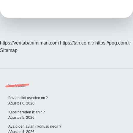
Arası
Kaç
Km
https://veritabanimimari.com
https://tah.com.tr
https://pog.com.tr
Sitemap
Sidebar
Son Yazılar
Bazlar cildi aşındırır mı ?
Ağustos 6, 2026
Kaos nereden izlenir ?
Ağustos 5, 2026
Ava giden avlanır konusu nedir ?
Ağustos 4, 2026