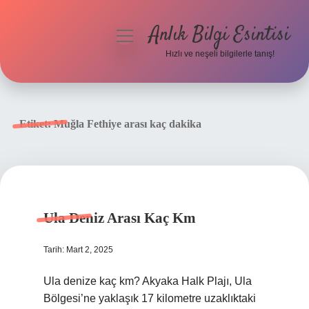
Anlık Bilgi Esintisi
menüyü
aç
Hızlı ve neşeli bilgilerle tanış!
Anasayfa
Gizlilik Politikası
Etiket:
Muğla Fethiye arası kaç dakika
Yasal Uyarı
Hakkımızda
Ula Deniz Arası Kaç Km
Tarih: Mart 2, 2025
Ula denize kaç km? Akyaka Halk Plajı, Ula
Bölgesi’ne yaklaşık 17 kilometre uzaklıktaki