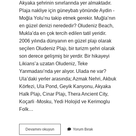
Akyaka şehrinin sınırlarında yer almaktadır.
Plaja nakliye için güneybatı yönünde Aydin -
Moğla Yolu’nu takip etmek gerekir. Muğla’nın
en güzel denizi nerededir? Oludeniz Beach,
Mukla’da en çok tercih edilen tatil yeridir.
2006 yılında dünyanın en güzel plajı olarak
seçilen Oludeniz Plajı, bir turizm şehri olarak
son derece gelişmiş bir yerdir. Bir hikayeyi
Likians’a uzatan Oludeniz, Teke
Yarımadası’nda yer alıyor. Ulada ne var?
Ula’daki yerler arasında; Azmak Nehri, Akbuk
Körfezi, Ula Pond, Geyik Kanyonu, Akyaka
Halk Plajı, Cinar Plajı, Thera Ancient City,
Koçarli -Mosku, Yedi Holojid ve Kerimoglu
Folk…
Ula
Devamını okuyun
Yorum Bırak
Deniz