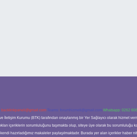
:
backlinkpaneli@gmail.com
Teams:
forumhizmeti@gmail.com
Whatsapp: 0262 606
ve İletişim Kurumu (BTK) tarafından onaylanmış bir Yer Sağlayıcı olarak hizmet verm
rı içeriklerin sorumluluğunu taşımakta olup, siteye üye olarak bu sorumluluğu kabul
a kendi hazırladığımız makaleler paylaşılmaktadır. Burada yer alan içerikler haber 