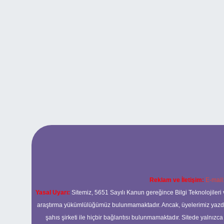
Reklam ve İletişim:
E-mail
Yasal Uyarı:
Sitemiz, 5651 Sayılı Kanun gereğince Bilgi Teknolojileri 
araştırma yükümlülüğümüz bulunmamaktadır. Ancak, üyelerimiz yazdıkla
şahıs şirketi ile hiçbir bağlantısı bulunmamaktadır. Sitede yalnızc