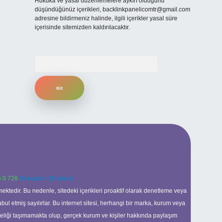
Hukuka ve yasal düzenlemelere aykırı olduğunu
düşündüğünüz içerikleri,
backlinkpanelicomtr@gmail.com
adresine bildirmeniz halinde, ilgili içerikler yasal süre
içerisinde sitemizden kaldırılacaktır.
Arama
 0 726
Telegram: @karabul
ektedir. Bu nedenle, sitedeki içerikleri proaktif olarak denetleme veya
 etmiş sayılırlar. Bu internet sitesi, herhangi bir marka, kurum veya
niteliği taşımamakta olup, gerçek kurum ve kişiler hakkında paylaşım