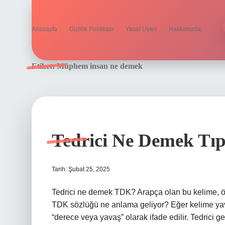
Anasayfa
Gizlilik Politikası
Yasal Uyarı
Hakkımızda
Etiket:
Müphem insan ne demek
Tedrici Ne Demek Tı
Tarih: Şubat 25, 2025
Tedrici ne demek TDK? Arapça olan bu kelime, öz
TDK sözlüğü ne anlama geliyor? Eğer kelime yava
“derece veya yavaş” olarak ifade edilir. Tedrici