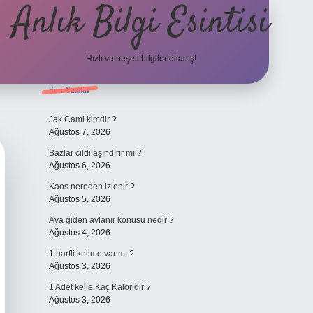
Anlık Bilgi Esintisi
Hızlı ve neşeli bilgilerle tanış!
Sidebar
Son Yazılar
ilbet yeni giriş adresi
Jak Cami kimdir ?
Ağustos 7, 2026
Bazlar cildi aşındırır mı ?
Ağustos 6, 2026
Kaos nereden izlenir ?
Ağustos 5, 2026
Ava giden avlanır konusu nedir ?
Ağustos 4, 2026
1 harfli kelime var mı ?
Ağustos 3, 2026
1 Adet kelle Kaç Kaloridir ?
Ağustos 3, 2026