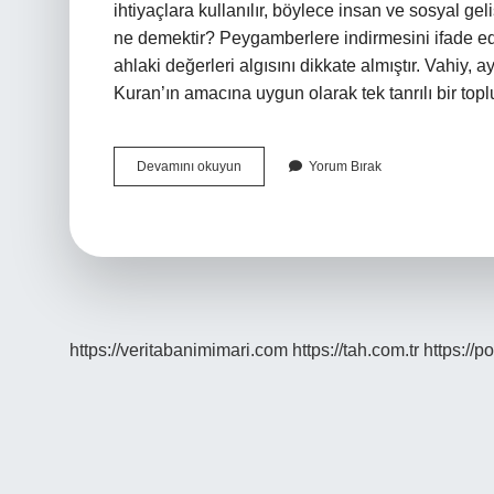
ihtiyaçlara kullanılır, böylece insan ve sosyal geliş
ne demektir? Peygamberlere indirmesini ifade eden
ahlaki değerleri algısını dikkate almıştır. Vahiy
Kuran’ın amacına uygun olarak tek tanrılı bir top
Tedrici
Devamını okuyun
Yorum Bırak
Ne
Demek
Tıp
https://veritabanimimari.com
https://tah.com.tr
https://p