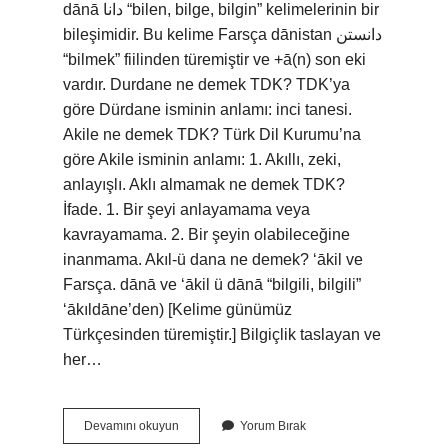
dānā دانا “bilen, bilge, bilgin” kelimelerinin bir
bileşimidir. Bu kelime Farsça dānistan دانستن
“bilmek” fiilinden türemiştir ve +ā(n) son eki
vardır. Durdane ne demek TDK? TDK’ya
göre Dürdane isminin anlamı: inci tanesi.
Akile ne demek TDK? Türk Dil Kurumu’na
göre Akile isminin anlamı: 1. Akıllı, zeki,
anlayışlı. Aklı almamak ne demek TDK?
İfade. 1. Bir şeyi anlayamama veya
kavrayamama. 2. Bir şeyin olabileceğine
inanmama. Akıl-ü dana ne demek? ‘ākil ve
Farsça. dānā ve ‘ākil ü dānā “bilgili, bilgili”
‘ākıldāne’den) [Kelime günümüz
Türkçesinden türemiştir.] Bilgiçlik taslayan ve
her…
Akıldane
Devamını okuyun
Yorum Bırak
Ne