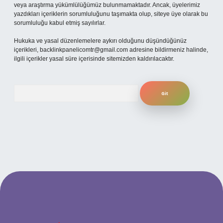
veya araştırma yükümlülüğümüz bulunmamaktadır. Ancak, üyelerimiz
yazdıkları içeriklerin sorumluluğunu taşımakta olup, siteye üye olarak bu
sorumluluğu kabul etmiş sayılırlar.
Hukuka ve yasal düzenlemelere aykırı olduğunu düşündüğünüz
içerikleri,
backlinkpanelicomtr@gmail.com
adresine bildirmeniz halinde,
ilgili içerikler yasal süre içerisinde sitemizden kaldırılacaktır.
Arama
ni giriş adresi