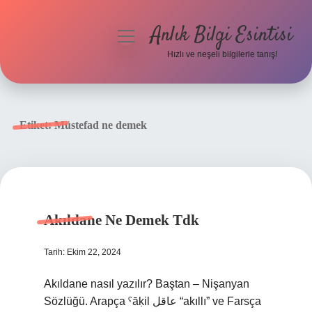
Anlık Bilgi Esintisi
menüyü
aç
Hızlı ve neşeli bilgilerle tanış!
Anasayfa
Gizlilik Politikası
Etiket:
Müstefad ne demek
Yasal Uyarı
Hakkımızda
Akıldane Ne Demek Tdk
Tarih: Ekim 22, 2024
Akıldane nasıl yazılır? Baştan – Nişanyan
Sözlüğü. Arapça ˁāḳil عاقل “akıllı” ve Farsça