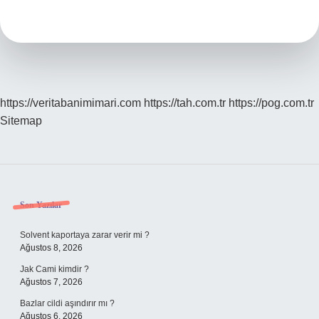
Demek
Tdk
https://veritabanimimari.com
https://tah.com.tr
https://pog.com.tr
Sitemap
Sidebar
Son Yazılar
Solvent kaportaya zarar verir mi ?
Ağustos 8, 2026
Jak Cami kimdir ?
Ağustos 7, 2026
Bazlar cildi aşındırır mı ?
Ağustos 6, 2026