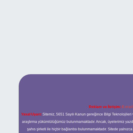
Reklam ve İletişim:
E-mail
Yasal Uyarı:
Sitemiz, 5651 Sayılı Kanun gereğince Bilgi Teknolojileri 
araştırma yükümlülüğümüz bulunmamaktadır. Ancak, üyelerimiz yazdıkla
şahıs şirketi ile hiçbir bağlantısı bulunmamaktadır. Sitede yalnızc