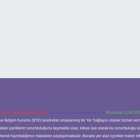
:
backlinkpaneli@gmail.com
Teams:
forumhizmeti@gmail.com
Whatsapp: 0262 606
ve İletişim Kurumu (BTK) tarafından onaylanmış bir Yer Sağlayıcı olarak hizmet verm
rı içeriklerin sorumluluğunu taşımakta olup, siteye üye olarak bu sorumluluğu kabul
a kendi hazırladığımız makaleler paylaşılmaktadır. Burada yer alan içerikler haber 