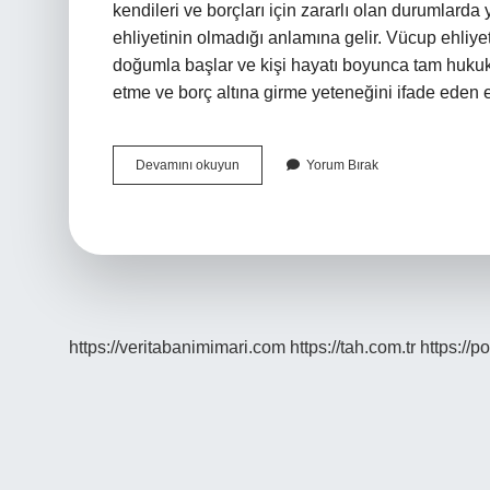
kendileri ve borçları için zararlı olan durumlarda 
ehliyetinin olmadığı anlamına gelir. Vücup ehliye
doğumla başlar ve kişi hayatı boyunca tam hukuki
etme ve borç altına girme yeteneğini ifade eden 
Nakıs
Devamını okuyun
Yorum Bırak
Eda
Ehliyeti
Nedir
https://veritabanimimari.com
https://tah.com.tr
https://p