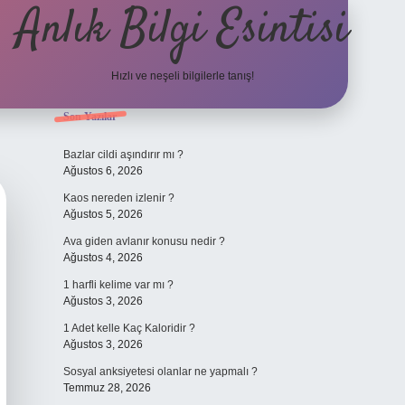
Anlık Bilgi Esintisi
Hızlı ve neşeli bilgilerle tanış!
Sidebar
Son Yazılar
ilbet yeni giriş adre
Bazlar cildi aşındırır mı ?
Ağustos 6, 2026
Kaos nereden izlenir ?
Ağustos 5, 2026
Ava giden avlanır konusu nedir ?
Ağustos 4, 2026
1 harfli kelime var mı ?
Ağustos 3, 2026
1 Adet kelle Kaç Kaloridir ?
Ağustos 3, 2026
Sosyal anksiyetesi olanlar ne yapmalı ?
Temmuz 28, 2026