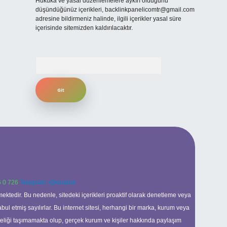
Hukuka ve yasal düzenlemelere aykırı olduğunu
düşündüğünüz içerikleri,
backlinkpanelicomtr@gmail.com
adresine bildirmeniz halinde, ilgili içerikler yasal süre
içerisinde sitemizden kaldırılacaktır.
Arama
 0 726
Telegram: @karabul
ektedir. Bu nedenle, sitedeki içerikleri proaktif olarak denetleme veya
 etmiş sayılırlar. Bu internet sitesi, herhangi bir marka, kurum veya
niteliği taşımamakta olup, gerçek kurum ve kişiler hakkında paylaşım