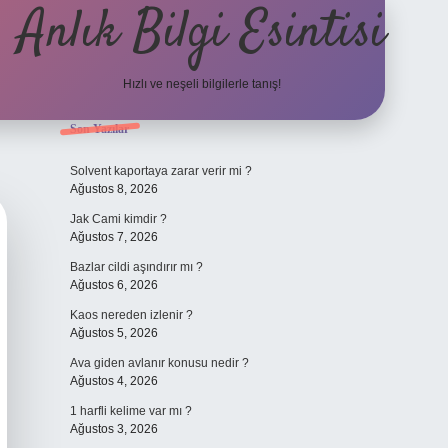
Anlık Bilgi Esintisi
Hızlı ve neşeli bilgilerle tanış!
Sidebar
Son Yazılar
ilbet yeni giriş adresi
Solvent kaportaya zarar verir mi ?
Ağustos 8, 2026
Jak Cami kimdir ?
Ağustos 7, 2026
Bazlar cildi aşındırır mı ?
Ağustos 6, 2026
Kaos nereden izlenir ?
Ağustos 5, 2026
Ava giden avlanır konusu nedir ?
Ağustos 4, 2026
1 harfli kelime var mı ?
Ağustos 3, 2026