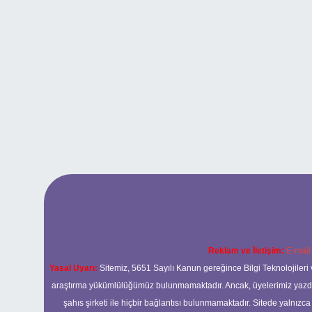
Reklam ve İletişim:
E-mail
Yasal Uyarı:
Sitemiz, 5651 Sayılı Kanun gereğince Bilgi Teknolojileri 
araştırma yükümlülüğümüz bulunmamaktadır. Ancak, üyelerimiz yazdıkla
şahıs şirketi ile hiçbir bağlantısı bulunmamaktadır. Sitede yalnızc