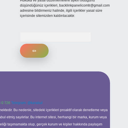
Hukuka ve yasal düzenlemelere aykırı olduğunu
düşündüğünüz içerikleri,
backlinkpanelicomtr@gmail.com
adresine bildirmeniz halinde, ilgili içerikler yasal süre
içerisinde sitemizden kaldırılacaktır.
Arama
 0 726
Telegram: @karabul
ektedir. Bu nedenle, sitedeki içerikleri proaktif olarak denetleme veya
 etmiş sayılırlar. Bu internet sitesi, herhangi bir marka, kurum veya
niteliği taşımamakta olup, gerçek kurum ve kişiler hakkında paylaşım