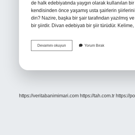
de halk edebiyatında yaygın olarak kullanılan bir 
kendisinden önce yaşamış usta şairlerin şiirlerini
din? Nazire, başka bir şair tarafından yazılmış ve 
bir şiirdir. Divan edebiyatı bir şiir türüdür. Kelim
Ilk
Devamını okuyun
Yorum Bırak
Nazire
Yazarı
Kimdir
https://veritabanimimari.com
https://tah.com.tr
https://p