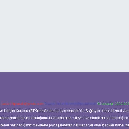
:
backlinkpaneli@gmail.com
Teams:
forumhizmeti@gmail.com
Whatsapp: 0262 606
ve İletişim Kurumu (BTK) tarafından onaylanmış bir Yer Sağlayıcı olarak hizmet verm
rı içeriklerin sorumluluğunu taşımakta olup, siteye üye olarak bu sorumluluğu kabul
a kendi hazırladığımız makaleler paylaşılmaktadır. Burada yer alan içerikler haber 