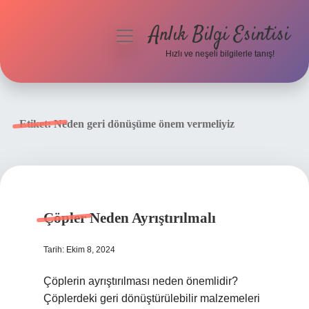
Anlık Bilgi Esintisi
menüyü
aç
Hızlı ve neşeli bilgilerle tanış!
Anasayfa
Gizlilik Politikası
Etiket:
Neden geri dönüşüme önem vermeliyiz
Yasal Uyarı
Hakkımızda
Çöpler Neden Ayrıştırılmalı
Tarih: Ekim 8, 2024
Çöplerin ayrıştırılması neden önemlidir?
Çöplerdeki geri dönüştürülebilir malzemeleri