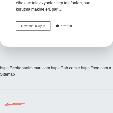
cihazlar: televizyonlar, cep telefonları, saç
kurutma makineleri, şarj…
Çöpler
Devamını okuyun
6 Yorum
Neden
Ayrıştırılmalı
https://veritabanimimari.com
https://tah.com.tr
https://pog.com.tr
Sitemap
Sidebar
Son Yazılar