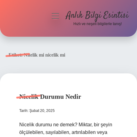
Anlık Bilgi Esintisi
menüyü
aç
Hızlı ve neşeli bilgilerle tanış!
Anasayfa
Gizlilik Politikası
Etiket:
Nitelik mi nicelik mi
Yasal Uyarı
Hakkımızda
Nicelik Durumu Nedir
Tarih: Şubat 20, 2025
Nicelik durumu ne demek? Miktar, bir şeyin
ölçülebilen, sayılabilen, artırılabilen veya