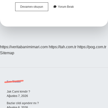
Nicelik
Devamını okuyun
Yorum Bırak
Durumu
Nedir
https://veritabanimimari.com
https://tah.com.tr
https://pog.com.tr
Sitemap
Sidebar
Son Yazılar
Jak Cami kimdir ?
Ağustos 7, 2026
Bazlar cildi aşındırır mı ?
Ağustos 6, 2026