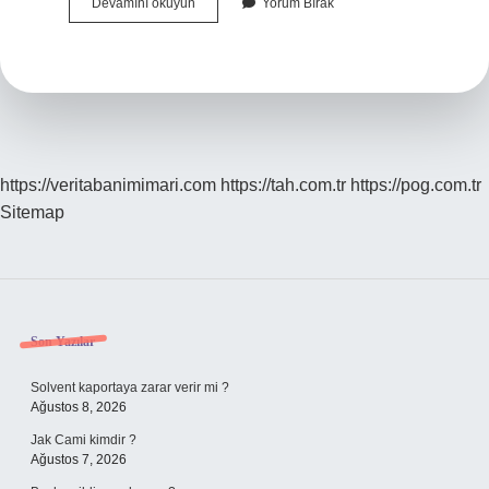
Ahenk
Devamını okuyun
Yorum Bırak
Unsurları
Kaça
Ayrılır
https://veritabanimimari.com
https://tah.com.tr
https://pog.com.tr
Sitemap
Sidebar
Son Yazılar
Solvent kaportaya zarar verir mi ?
Ağustos 8, 2026
Jak Cami kimdir ?
Ağustos 7, 2026