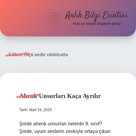
Anlık Bilgi Esintisi
menüyü
aç
Hızlı ve neşeli bilgilerle tanış!
Anasayfa
Gizlilik Politikası
Etiket:
Ölçü nedir edebiyatta
Yasal Uyarı
Hakkımızda
Ahenk Unsurları Kaça Ayrılır
Tarih: Mart 16, 2025
Şiirde ahenk unsurları nelerdir 9. sınıf?
Şiirde, uyum seslerin zevkiyle ortaya çıkan