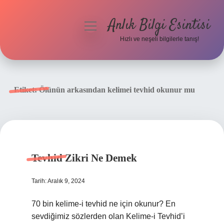
Anlık Bilgi Esintisi
menüyü
aç
Hızlı ve neşeli bilgilerle tanış!
Anasayfa
Gizlilik Politikası
Etiket:
Ölünün arkasından kelimei tevhid okunur mu
Yasal Uyarı
Hakkımızda
Tevhid Zikri Ne Demek
Tarih: Aralık 9, 2024
70 bin kelime-i tevhid ne için okunur? En
sevdiğimiz sözlerden olan Kelime-i Tevhid’i