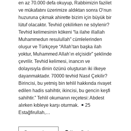
en az 70.000 defa okuyup, Rabbimizin fazilet
ve mükafatını üzerimize aldıktan sonra O’nun
huzuruna çıkmak ahirette bizim için büyük bir
lütuf olacaktır. Tevhid çekilirken ne söylenir?
Tevhid kelimesinin kökeni “la ilahe illallah
Muhammedun resulullah” cümlelerinden
oluşur ve Türkçeye “Allah’tan başka ilah
yoktur, Muhammed Allah’ın elçisidir” şeklinde
çevrilir. Tevhid kelimesi, inancın ve
dolayısıyla dinin özünü oluşturan iki ilkeye
dayanmaktadır. 70000 tevhid Nasıl Çekilir?
Birincisi, bu yetmiş bin tehlil hakkında rivayet
edilen hadis sahihtir, ikincisi, bu gencin keşfi
sahihtir.” Tehlil okumanın reçetesi: Abdest
alırken kıbleye karşı oturmak.
25
Estağfirullah,…