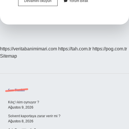
Tevhid
Devamını okuyun
Yorum Bırak
Zikri
Ne
Demek
https://veritabanimimari.com
https://tah.com.tr
https://pog.com.tr
Sitemap
Sidebar
Son Yazılar
Kılıç’ı kim oynuyor ?
Ağustos 9, 2026
Solvent kaportaya zarar verir mi ?
Ağustos 8, 2026