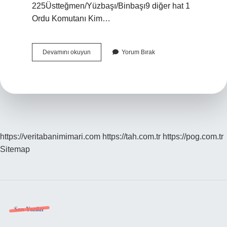
225Üstteğmen/Yüzbaşı/Binbaşı9 diğer hat 1
Ordu Komutanı Kim…
5
Devamını okuyun
Yorum Bırak
Ordu
Komutanı
Kimdir
https://veritabanimimari.com
https://tah.com.tr
https://pog.com.tr
Sitemap
Sidebar
Son Yazılar