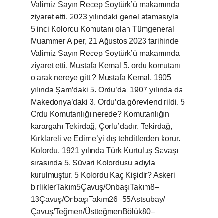
Valimiz Sayın Recep Soytürk’ü makamında
ziyaret etti. 2023 yılındaki genel atamasıyla
5’inci Kolordu Komutanı olan Tümgeneral
Muammer Alper, 21 Ağustos 2023 tarihinde
Valimiz Sayın Recep Soytürk’ü makamında
ziyaret etti. Mustafa Kemal 5. ordu komutanı
olarak nereye gitti? Mustafa Kemal, 1905
yılında Şam’daki 5. Ordu’da, 1907 yılında da
Makedonya’daki 3. Ordu’da görevlendirildi. 5
Ordu Komutanlığı nerede? Komutanlığın
karargahı Tekirdağ, Çorlu’dadır. Tekirdağ,
Kırklareli ve Edirne’yi dış tehditlerden korur.
Kolordu, 1921 yılında Türk Kurtuluş Savaşı
sırasında 5. Süvari Kolordusu adıyla
kurulmuştur. 5 Kolordu Kaç Kişidir? Askeri
birliklerTakım5Çavuş/OnbaşıTakım8–
13Çavuş/OnbaşıTakım26–55Astsubay/
Çavuş/Teğmen/ÜstteğmenBölük80–