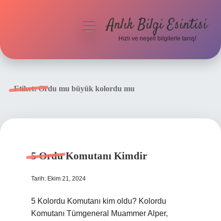
Anlık Bilgi Esintisi
menüyü
aç
Hızlı ve neşeli bilgilerle tanış!
Anasayfa
Gizlilik Politikası
Etiket:
Ordu mu büyük kolordu mu
Yasal Uyarı
Hakkımızda
5 Ordu Komutanı Kimdir
Tarih: Ekim 21, 2024
5 Kolordu Komutanı kim oldu? Kolordu
Komutanı Tümgeneral Muammer Alper,