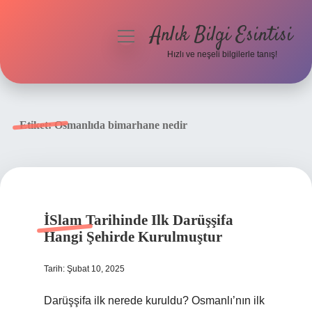
Anlık Bilgi Esintisi
menüyü
aç
Hızlı ve neşeli bilgilerle tanış!
Anasayfa
Gizlilik Politikası
Etiket:
Osmanlıda bimarhane nedir
Yasal Uyarı
Hakkımızda
İSlam Tarihinde Ilk Darüşşifa
Hangi Şehirde Kurulmuştur
Tarih: Şubat 10, 2025
Darüşşifa ilk nerede kuruldu? Osmanlı’nın ilk