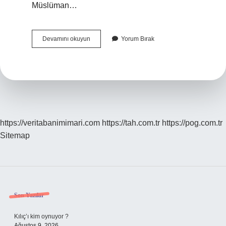
Müslüman…
İSlam
Devamını okuyun
Yorum Bırak
Tarihinde
Ilk
Darüşşifa
Hangi
Şehirde
Kurulmuştur
https://veritabanimimari.com
https://tah.com.tr
https://pog.com.tr
Sitemap
Sidebar
Son Yazılar
Kılıç’ı kim oynuyor ?
Ağustos 9, 2026