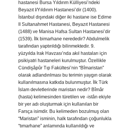
hastanesi Bursa Yıldırım Külliyesi’ndeki
Beyazıt I/Yıldırım Hastanesi’dir (1400).
İstanbul dışındaki diğer iki hastane ise Edirne
II Sultanahmet Hastanesi, Beyazıt Hastanesi
(1488) ve Manisa Hafsa Sultan Hastanesi’dir
(1539). İlk bimarhane nerededir? Abdulmelik
tarafından yaptırıldığı bilinmektedir. 9.
yüzyılda Irak Havzası’nda akıl hastaları için
psikiyatri hastaneleri kurulmuştur. Özellikle
Cündişâpûr Tıp Fakültesi’nin “Bîmaristan”
olarak adlandırılması bu terimin yaygın olarak
kullanılmasına katkıda bulunmuştur. İlk Türk
İslam devletlerinde maristan nedir? Bîmâr
(hasta) kelimesinden türetilen ve -istân ekiyle
bir yer adı oluşturmak için kullanılan bir
Farsça isimdir. Bu kelimeden bozulmuş olan
“Maristan” isminin, halk tarafından çoğunlukla
“tımarhane” anlamında kullanıldığı ve