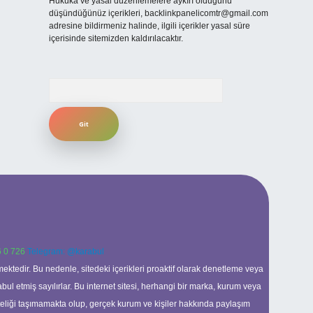
Hukuka ve yasal düzenlemelere aykırı olduğunu
düşündüğünüz içerikleri,
backlinkpanelicomtr@gmail.com
adresine bildirmeniz halinde, ilgili içerikler yasal süre
içerisinde sitemizden kaldırılacaktır.
Arama
 0 726
Telegram: @karabul
ektedir. Bu nedenle, sitedeki içerikleri proaktif olarak denetleme veya
 etmiş sayılırlar. Bu internet sitesi, herhangi bir marka, kurum veya
niteliği taşımamakta olup, gerçek kurum ve kişiler hakkında paylaşım