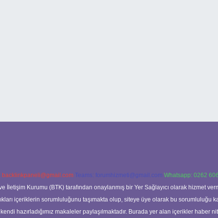
:
backlinkpaneli@gmail.com
Teams:
forumhizmeti@gmail.com
Whatsapp: 0262 606
ve İletişim Kurumu (BTK) tarafından onaylanmış bir Yer Sağlayıcı olarak hizmet verm
rı içeriklerin sorumluluğunu taşımakta olup, siteye üye olarak bu sorumluluğu kabul
a kendi hazırladığımız makaleler paylaşılmaktadır. Burada yer alan içerikler haber 