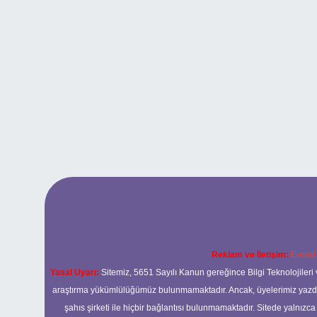
Reklam ve İletişim:
E-mail
Yasal Uyarı:
Sitemiz, 5651 Sayılı Kanun gereğince Bilgi Teknolojileri 
araştırma yükümlülüğümüz bulunmamaktadır. Ancak, üyelerimiz yazdıkla
şahıs şirketi ile hiçbir bağlantısı bulunmamaktadır. Sitede yalnızc