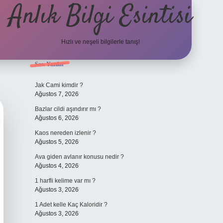
Anlık Bilgi Esintisi
Hızlı ve neşeli bilgilerle tanış!
Sidebar
Son Yazılar
ilbet yeni giriş adresi
Jak Cami kimdir ?
Ağustos 7, 2026
Bazlar cildi aşındırır mı ?
Ağustos 6, 2026
Kaos nereden izlenir ?
Ağustos 5, 2026
Ava giden avlanır konusu nedir ?
Ağustos 4, 2026
1 harfli kelime var mı ?
Ağustos 3, 2026
1 Adet kelle Kaç Kaloridir ?
Ağustos 3, 2026