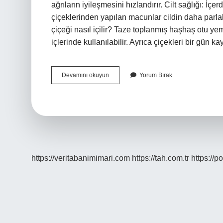
ağrıların iyileşmesini hızlandırır. Cilt sağlığı: İçe
çiçeklerinden yapılan macunlar cildin daha parlak
çiçeği nasıl içilir? Taze toplanmış haşhaş otu yem
içlerinde kullanılabilir. Ayrıca çiçekleri bir gün
Gelin
Devamını okuyun
Yorum Bırak
Eli
Otu
Faydaları
Nelerdir
https://veritabanimimari.com
https://tah.com.tr
https://p